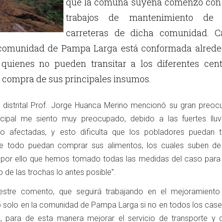
que la comuna suyeña comenzó con 
trabajos de mantenimiento de 
carreteras de dicha comunidad. C
a comunidad de Pampa Larga está conformada alrede
 quienes no pueden transitar a los diferentes cent
a compra de sus principales insumos.
e distrital Prof. Jorge Huanca Merino mencionó su gran preoc
ipal me siento muy preocupado, debido a las fuertes lluvi
to afectadas, y esto dificulta que los pobladores puedan tr
 todo puedan comprar sus alimentos, los cuales suben de
 por ello que hemos tomado todas las medidas del caso para
 de las trochas lo antes posible”.
stre comento, que seguirá trabajando en el mejoramiento
o solo en la comunidad de Pampa Larga si no en todos los caser
ra, para de esta manera mejorar el servicio de transporte y 