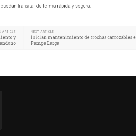
puedan transitar de forma rápida y segura.
S ARTICLE
NEXT ARTICLE
miento y
Inician mantenimiento de trochas carrozables 
bandono
Pampa Larga