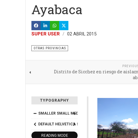
Ayabaca
SUPER USER
02 ABRIL 2015
OTRAS PROVINCIAS
PREVIOU
Distrito de Sicchez en riesgo de aisla
a
TYPOGRAPHY
SMALLER
SMALL
MEDIUM
BIG
BIGGER
DEFAULT
HELVETICA
SEGOE
GEORGIA
TIMES
READING MODE