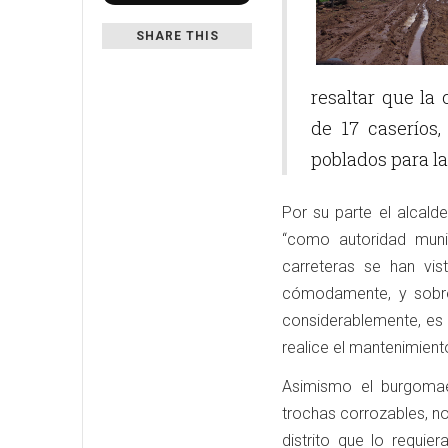
SHARE THIS
resaltar que l
de 17 caseríos,
poblados para l
Por su parte el alcald
“como autoridad munic
carreteras se han vis
cómodamente, y sobre
considerablemente, es
realice el mantenimiento
Asimismo el burgomae
trochas corrozables, n
distrito que lo requie