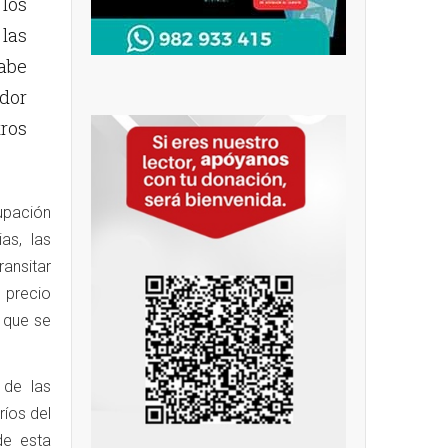
los
las
abe
dor
ros
upación
as, las
ansitar
 precio
 que se
 de las
íos del
de esta