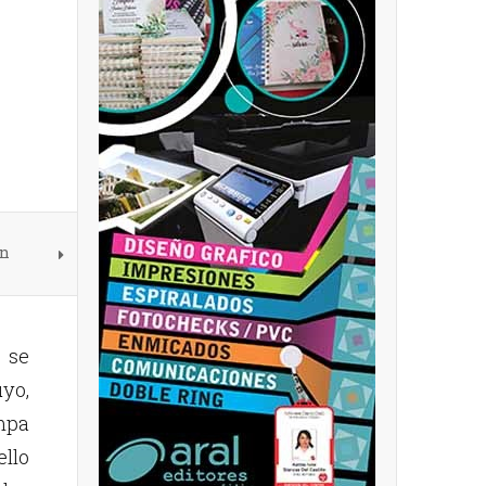
en
e se
uyo,
mpa
ello