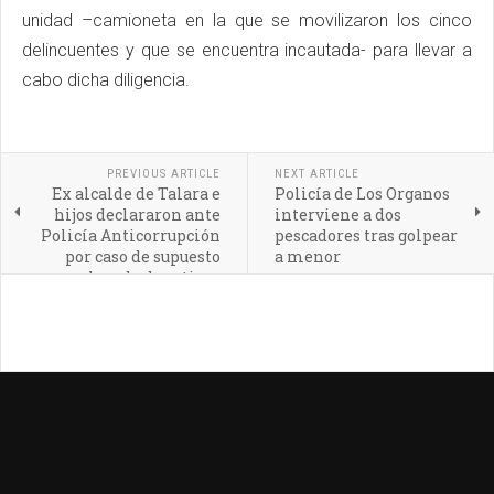
unidad –camioneta en la que se movilizaron los cinco
delincuentes y que se encuentra incautada- para llevar a
cabo dicha diligencia.
PREVIOUS ARTICLE
NEXT ARTICLE
Ex alcalde de Talara e
Policía de Los Organos
hijos declararon ante
interviene a dos
Policía Anticorrupción
pescadores tras golpear
por caso de supuesto
a menor
lavado de activos