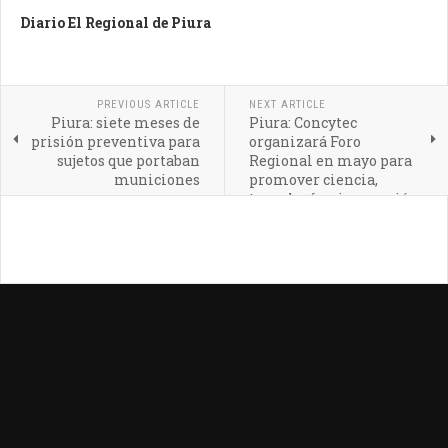
Diario El Regional de Piura
PREVIOUS ARTICLE
NEXT ARTICLE
Piura: siete meses de
Piura: Concytec
prisión preventiva para
organizará Foro
sujetos que portaban
Regional en mayo para
municiones
promover ciencia,
tecnología e innovación