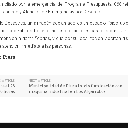
y ampliado por la emergencia, del Programa Presupuestal 068 re
erabilidad y Atención de Emergencias por Desastres.
de Desastres, un almacén adelantado es un espacio físico ubi
ifícil accesibilidad, que reúne las condiciones para guardar los 
 atención a damnificados, y que por su localización, acortan di
 atención inmediata a las personas.
e Piura
S ARTICLE
NEXT ARTICLE
ra el 26
Municipalidad de Piura inició fumigación con
10 horas
máquina industrial en Los Algarrobos