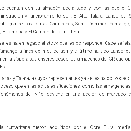
que cuentan con su almacén adelantado y con las que el G
nistración y funcionamiento son: El Alto, Talara, Lancones, S
mbogrande, Las Lomas, Chulucanas, Santo Domingo, Yamango, Sa
 Huarmaca y El Carmen de la Frontera.
 se les ha entregado el stock que les corresponde. Cabe señala
 Yamango a fines del mes de abril y el último ha sido Lancones
on en la víspera sus enseres desde los almacenes del GR que op
OER.
ucanas y Talara, a cuyos representantes ya se les ha convocado
roceso que en las actuales situaciones, como las emergencias 
es fenómenos del Niño, deviene en una acción de marcado c
a humanitaria fueron adquiridos por el Gore Piura, media