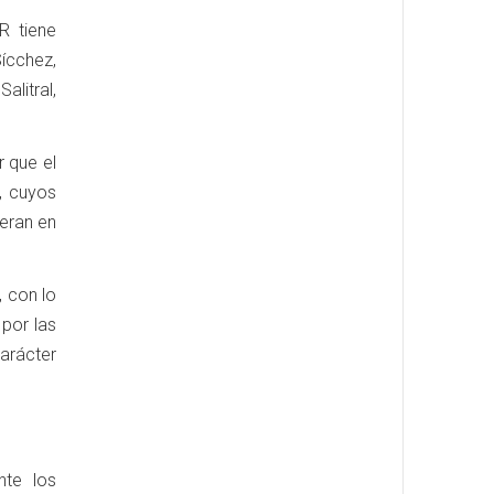
R tiene
ícchez,
litral,
r que el
, cuyos
eran en
, con lo
por las
arácter
nte los