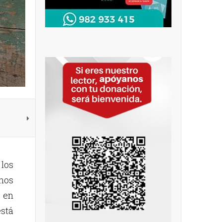
los
nos
o en
stá