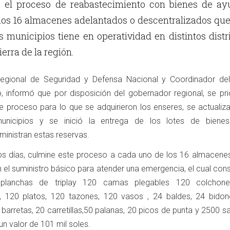
o el proceso de reabastecimiento con bienes de ay
los 16 almacenes adelantados o descentralizados qu
 municipios tiene en operatividad en distintos distr
ierra de la región.
 Regional de Seguridad y Defensa Nacional y Coordinador de
 informó que por disposición del gobernador regional, se prio
 proceso para lo que se adquirieron los enseres, se actualiza
unicipios y se inició la entrega de los lotes de biene
ministran estas reservas.
os días, culmine este proceso a cada uno de los 16 almacenes
el suministro básico para atender una emergencia, el cual cons
planchas de triplay 120 camas plegables 120 colchone
, 120 platos, 120 tazones, 120 vasos , 24 baldes, 24 bidon
0 barretas, 20 carretillas,50 palanas, 20 picos de punta y 2500 
un valor de 101 mil soles.