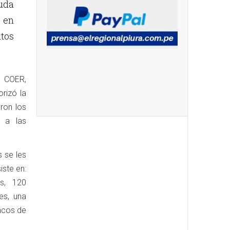
uda
e en
itos
l COER,
rizó la
ron los
s a las
 se les
iste en:
s, 120
es, una
sacos de