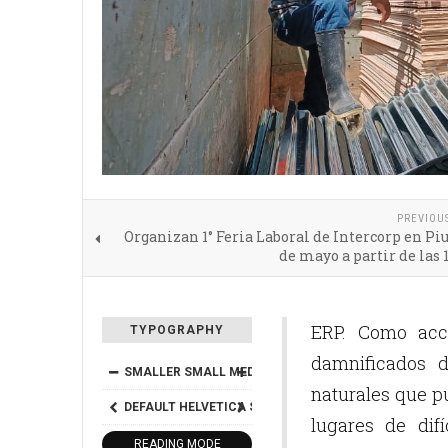
PREVIOU
Organizan 1° Feria Laboral de Intercorp en Piu
de mayo a partir de las 
ERP. Como acci
TYPOGRAPHY
damnificados 
SMALLER
SMALL
MEDIUM
BIG
BIGGER
naturales que pu
DEFAULT
HELVETICA
SEGOE
GEORGIA
TIMES
lugares de difí
READING MODE