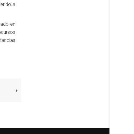
ferido a
cado en
recursos
stancias