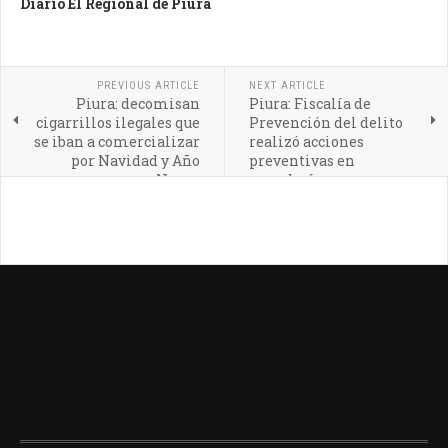
Diario El Regional de Piura
PREVIOUS ARTICLE
NEXT ARTICLE
Piura: decomisan
Piura: Fiscalía de
cigarrillos ilegales que
Prevención del delito
se iban a comercializar
realizó acciones
por Navidad y Año
preventivas en
Nuevo
panaderías