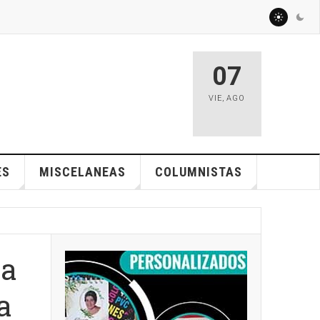
07
VIE
,
AGO
ES
MISCELANEAS
COLUMNISTAS
va
a