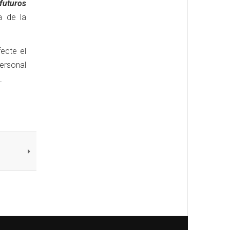
futuros
na de la
ecte el
personal
.