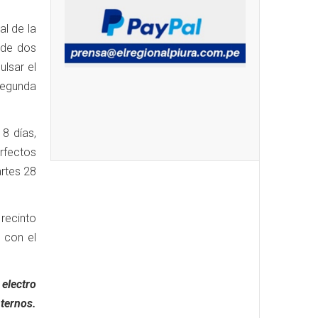
al de la
 de dos
ulsar el
segunda
8 días,
fectos
artes 28
 recinto
 con el
electro
nternos.