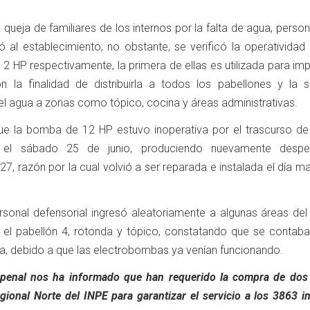
la queja de familiares de los internos por la falta de agua, person
ó al establecimiento; no obstante, se verificó la operatividad
 HP respectivamente, la primera de ellas es utilizada para imp
on la finalidad de distribuirla a todos los pabellones y la 
l agua a zonas como tópico, cocina y áreas administrativas.
e la bomba de 12 HP estuvo inoperativa por el trascurso de 
 el sábado 25 de junio, produciendo nuevamente desper
27, razón por la cual volvió a ser reparada e instalada el día m
ersonal defensorial ingresó aleatoriamente a algunas áreas del
 el pabellón 4, rotonda y tópico, constatando que se contaba
a, debido a que las electrobombas ya venían funcionando.
l penal nos ha informado que han requerido la compra de dos 
gional Norte del INPE para garantizar el servicio a los 3863 i