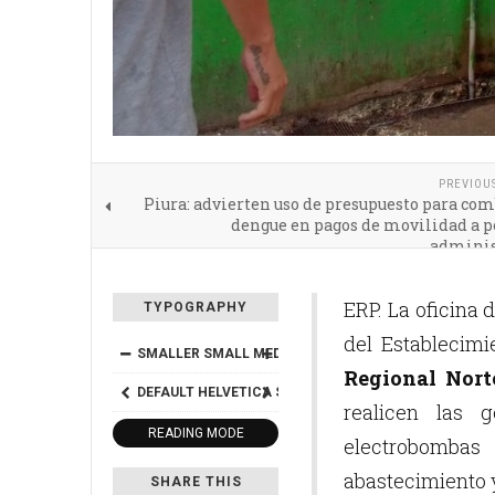
PREVIOU
Piura: advierten uso de presupuesto para com
dengue en pagos de movilidad a p
adminis
ERP. La oficina 
TYPOGRAPHY
del Establecimi
SMALLER
SMALL
MEDIUM
BIG
BIGGER
Regional Nort
DEFAULT
HELVETICA
SEGOE
GEORGIA
TIMES
realicen las 
READING MODE
electrobombas
abastecimiento y
SHARE THIS