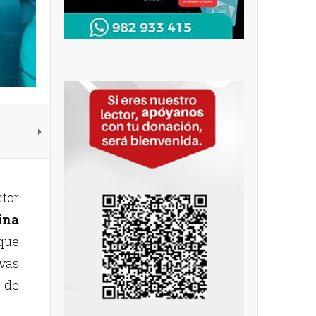
ctor
ina
que
vas
 de