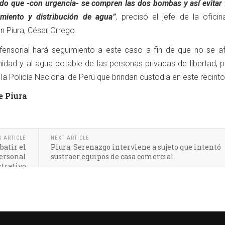
ado que -con urgencia- se compren las dos bombas y así evitar 
miento y distribución de agua”
, precisó el jefe de la ofici
n Piura, César Orrego.
fensorial hará seguimiento a este caso a fin de que no se af
nidad y al agua potable de las personas privadas de libertad, 
 la Policía Nacional de Perú que brindan custodia en este recinto
e Piura
S ARTICLE
NEXT ARTICLE
batir el
Piura: Serenazgo interviene a sujeto que intentó
ersonal
sustraer equipos de casa comercial
trativo