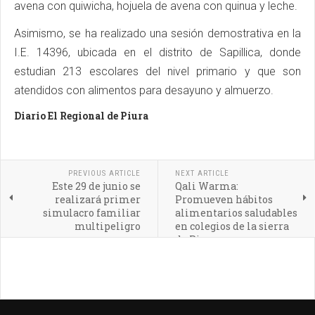
avena con quiwicha, hojuela de avena con quinua y leche.
Asimismo, se ha realizado una sesión demostrativa en la
I.E. 14396, ubicada en el distrito de Sapillica, donde
estudian 213 escolares del nivel primario y que son
atendidos con alimentos para desayuno y almuerzo.
Diario El Regional de Piura
PREVIOUS ARTICLE
NEXT ARTICLE
Este 29 de junio se
Qali Warma:
realizará primer
Promueven hábitos
simulacro familiar
alimentarios saludables
multipeligro
en colegios de la sierra
de Piura