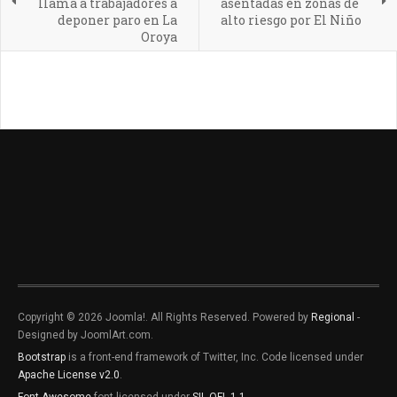
llama a trabajadores a
asentadas en zonas de
deponer paro en La
alto riesgo por El Niño
Oroya
Copyright © 2026 Joomla!. All Rights Reserved. Powered by
Regional
-
Designed by JoomlArt.com.
Bootstrap
is a front-end framework of Twitter, Inc. Code licensed under
Apache License v2.0
.