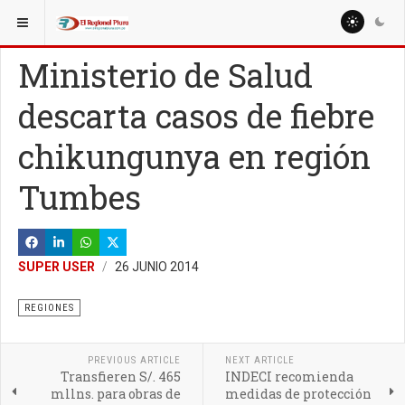
ESTÁ AQUÍ:
NACIONALES
POLÍTICA
Ministerio de Salud
descarta casos de fiebre
chikungunya en región
Tumbes
SUPER USER
26 JUNIO 2014
REGIONES
PREVIOUS ARTICLE
NEXT ARTICLE
Transfieren S/. 465
INDECI recomienda
mllns. para obras de
medidas de protección