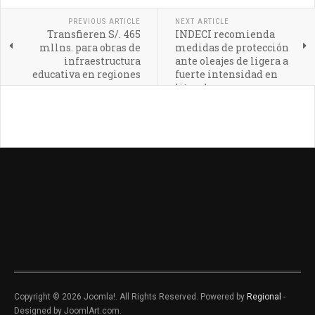
PREVIOUS ARTICLE
NEXT ARTICLE
Transfieren S/. 465
INDECI recomienda
mllns. para obras de
medidas de protección
infraestructura
ante oleajes de ligera a
educativa en regiones
fuerte intensidad en
litoral peruano
Copyright © 2026 Joomla!. All Rights Reserved. Powered by
Regional
-
Designed by JoomlArt.com.