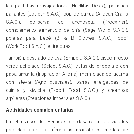
las pantuflas masajeadoras (Huellitas Relax), peluches
parlantes (Joulesh S.A.C.), pop de quinua (Andean Grains
S.A.C.), conserva de anchoveta (Proexmar),
complemento alimenticio de chía (Sage World S.A.C.),
poleras para bebé (B & B Clothes S.A.C.), poof
(WorldPoof S.A.C.), entre otras.
También, destilado de uva (Eimperú S.A.C.), pisco mosto
verde acholado (Select S.A.C.), trufas de chocolate con
papa amarilla (Inspiración Andina), mermelada de lúcuma
con stevia (Agroindustriales), barras energéticas de
quinua y kiwicha (Export Food S.A.C.) y chompas
arpilleras (Creaciones Imperiales S.A.C.).
Actividades complementarias
En el marco del Feriadex se desarrollan actividades
paralelas como conferencias magistrales, ruedas de