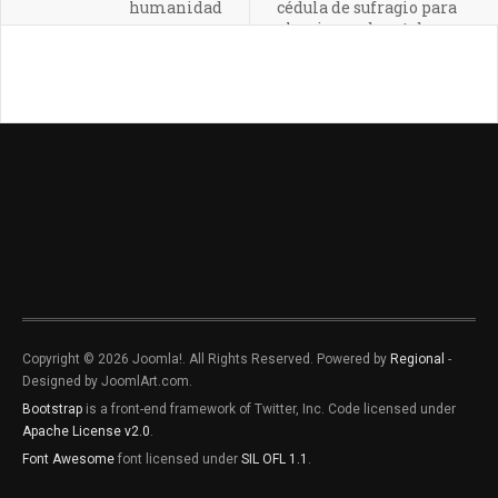
humanidad
cédula de sufragio para
elecciones de octubre
Copyright © 2026 Joomla!. All Rights Reserved. Powered by
Regional
-
Designed by JoomlArt.com.
Bootstrap
is a front-end framework of Twitter, Inc. Code licensed under
Apache License v2.0
.
Font Awesome
font licensed under
SIL OFL 1.1
.