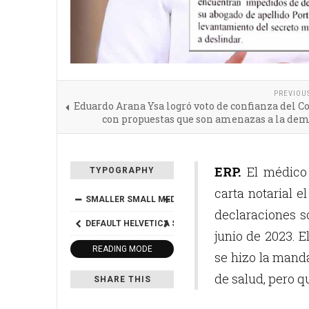
PREVIOU
Eduardo Arana Ysa logró voto de confianza del C
con propuestas que son amenazas a la dem
ERP.
El médico 
TYPOGRAPHY
carta notarial el
SMALLER
SMALL
MEDIUM
BIG
BIGGER
declaraciones s
DEFAULT
HELVETICA
SEGOE
GEORGIA
TIMES
junio de 2023. E
READING MODE
se hizo la mand
de salud, pero q
SHARE THIS