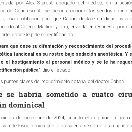
sentada por Alex Starost, abogado del médico, en la sesió
ión del Congreso. Allí se dieron a conocer los sendos docume
ado, una prohibición para que Cabani declare en dicha instanc
ciado al Colegio Médido y otra, enviada en respuesta por el
rte, donde le pide su rectificación.
para que cese su difamación y reconocimiento del proced
stética funcional en su rostro bajo sedación anestésica. Y s
e el hostigamiento al personal médico y se le ha reque
tificación pública"
, dijo el letrado.
s puntos claves del requerimiento notarial del doctor Cabani.
e se habría sometido a cuatro ciru
gún dominical
inicios de diciembre de 2024, cuando el ex primer ministro 
isión de Fiscalización que la presidenta se sometió a una inte