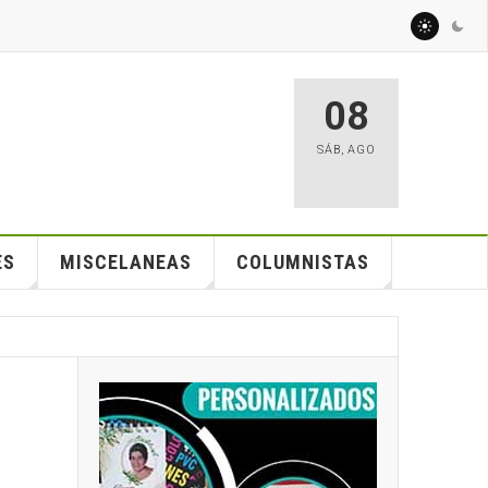
08
SÁB
,
AGO
ES
MISCELANEAS
COLUMNISTAS