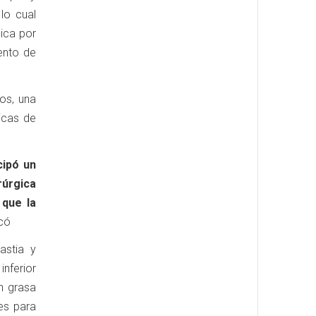
 lo cual
gica por
ento de
os, una
icas de
cipó un
úrgica
 que la
icó
astia y
nferior
on grasa
es para