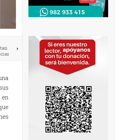
itan
cias
una
 sus
ó en
 que
ones