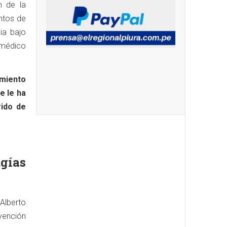
n de la
ntos de
ia bajo
 médico
imiento
e le ha
rido de
gías
Alberto
rvención