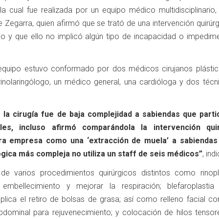
 la cual fue realizada por un equipo médico multidisciplinario,
e Zegarra, quien afirmó que se trató de una intervención quirúr
io y que ello no implicó algún tipo de incapacidad o impedim
 equipo estuvo conformado por dos médicos cirujanos plástic
rinolaringólogo, un médico general, una cardióloga y dos técn
 la cirugía fue de baja complejidad a sabiendas que parti
les, incluso afirmó comparándola la intervención quir
tra empresa como una ‘extracción de muela’ a sabiendas
gica más compleja no utiliza un staff de seis médicos”
, ind
de varios procedimientos quirúrgicos distintos como rinopl
 embellecimiento y mejorar la respiración; blefaroplastia i
mplica el retiro de bolsas de grasa; así como relleno facial c
bdominal para rejuvenecimiento; y colocación de hilos tensor