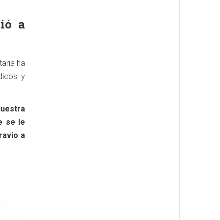
ió a
aria ha
dicos y
Nuestra
e se le
ravio a