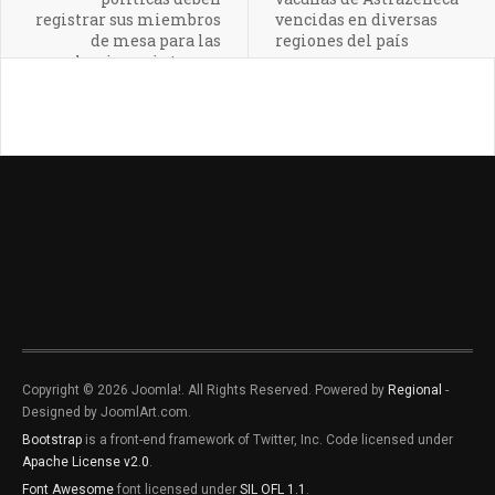
registrar sus miembros
vencidas en diversas
de mesa para las
regiones del país
elecciones internas
Copyright © 2026 Joomla!. All Rights Reserved. Powered by
Regional
-
Designed by JoomlArt.com.
Bootstrap
is a front-end framework of Twitter, Inc. Code licensed under
Apache License v2.0
.
Font Awesome
font licensed under
SIL OFL 1.1
.