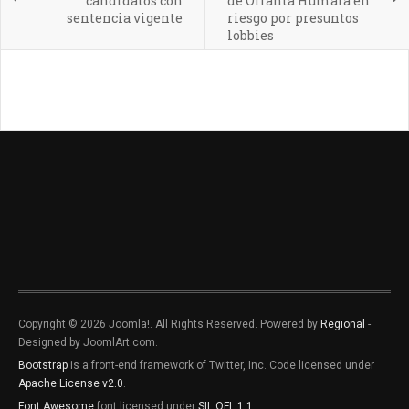
candidatos con
de Ollanta Humala en
sentencia vigente
riesgo por presuntos
lobbies
Copyright © 2026 Joomla!. All Rights Reserved. Powered by
Regional
-
Designed by JoomlArt.com.
Bootstrap
is a front-end framework of Twitter, Inc. Code licensed under
Apache License v2.0
.
Font Awesome
font licensed under
SIL OFL 1.1
.