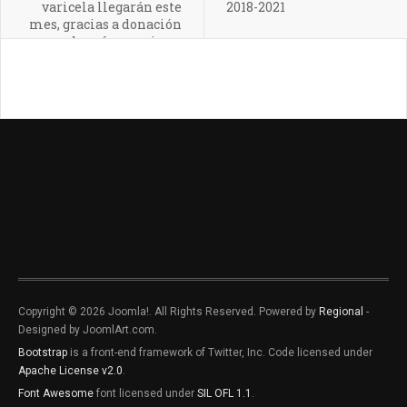
varicela llegarán este
2018-2021
mes, gracias a donación
de países vecinos,
afirma Ministro Abel
Salinas
Copyright © 2026 Joomla!. All Rights Reserved. Powered by
Regional
-
Designed by JoomlArt.com.
Bootstrap
is a front-end framework of Twitter, Inc. Code licensed under
Apache License v2.0
.
Font Awesome
font licensed under
SIL OFL 1.1
.