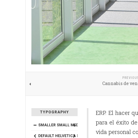
PREVIOU
Cannabis de ven
ERP. El hacer q
TYPOGRAPHY
para el éxito de
SMALLER
SMALL
MEDIUM
BIG
BIGGER
vida personal co
DEFAULT
HELVETICA
SEGOE
GEORGIA
TIMES