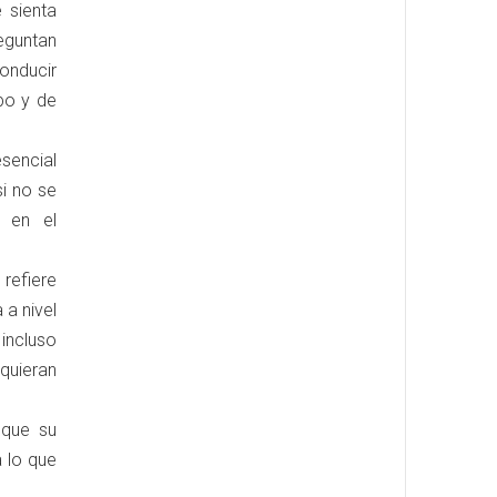
 sienta
eguntan
conducir
po y de
sencial
si no se
ó en el
 refiere
 a nivel
incluso
quieran
 que su
a lo que