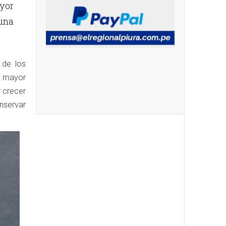
yor
 una
 de los
n mayor
 crecer
nservar