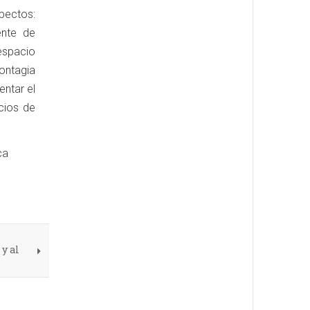
pectos:
ente de
/espacio
ontagia
entar el
cios de
ca
y al