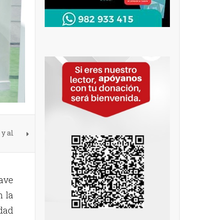
y al
lave
n la
dad