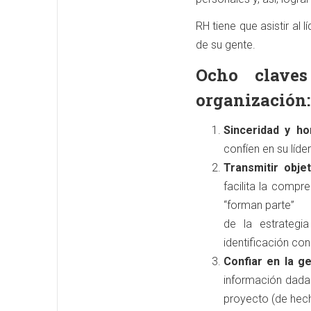
RH tiene que asistir al
de su gente.
Ocho clave
organización:
Sinceridad y ho
confíen en su líde
Transmitir obje
facilita la comp
“forman parte”
de la estrategi
identificación con
Confiar en la g
información dada.
proyecto (de hech