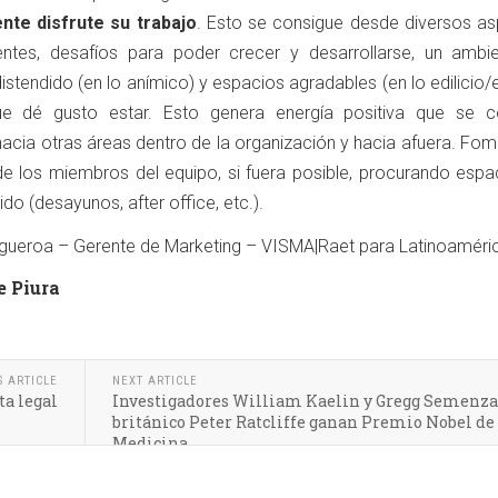
nte disfrute su trabajo
. Esto se consigue desde diversos as
entes, desafíos para poder crecer y desarrollarse, un ambi
distendido (en lo anímico) y espacios agradables (en lo edilicio
que dé gusto estar. Esto genera energía positiva que se c
acia otras áreas dentro de la organización y hacia afuera. Fom
de los miembros del equipo, si fuera posible, procurando espa
do (desayunos, after office, etc.).
gueroa – Gerente de Marketing – VISMA|Raet para Latinoaméri
e Piura
S ARTICLE
NEXT ARTICLE
ta legal
Investigadores William Kaelin y Gregg Semenza 
británico Peter Ratcliffe ganan Premio Nobel de
Medicina