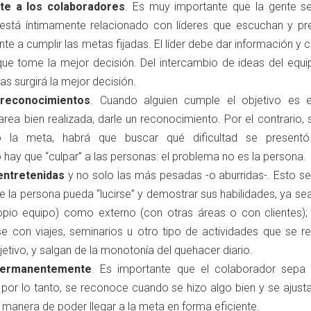
te a los colaboradores
. Es muy importante que la gente se
 está íntimamente relacionado con líderes que escuchan y pr
nte a cumplir las metas fijadas. El líder debe dar información y 
que tome la mejor decisión. Del intercambio de ideas del equi
as surgirá la mejor decisión.
reconocimientos
. Cuando alguien cumple el objetivo es e
area bien realizada, darle un reconocimiento. Por el contrario, 
o la meta, habrá que buscar qué dificultad se present
 hay que “culpar” a las personas: el problema no es la persona.
entretenidas
y no solo las más pesadas -o aburridas-. Esto se
e la persona pueda “lucirse” y demostrar sus habilidades, ya sea
ropio equipo) como externo (con otras áreas o con clientes); 
e con viajes, seminarios u otro tipo de actividades que se re
jetivo, y salgan de la monotonía del quehacer diario.
permanentemente
. Es importante que el colaborador sepa
, por lo tanto, se reconoce cuando se hizo algo bien y se ajust
 manera de poder llegar a la meta en forma eficiente.