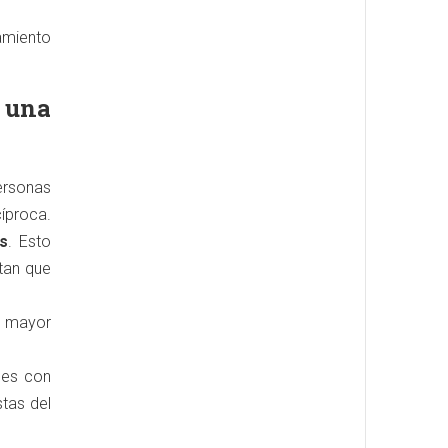
ramiento
 una
ersonas
cíproca.
s
. Esto
tan que
a mayor
nes con
stas del