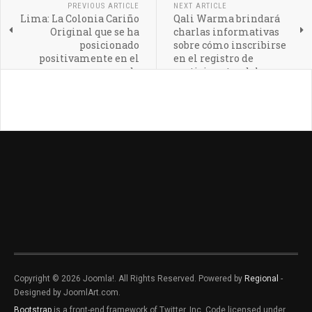
PREVIOUS ARTICLE
NEXT ARTICLE
Lima: La Colonia Cariño
Qali Warma brindará
Original que se ha
charlas informativas
posicionado
sobre cómo inscribirse
positivamente en el
en el registro de
mercado
participantes del
Proceso de Compras
2024
Copyright © 2026 Joomla!. All Rights Reserved. Powered by
Regional
-
Designed by JoomlArt.com.
Bootstrap
is a front-end framework of Twitter, Inc. Code licensed under