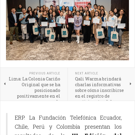
PREVIOUS ARTICLE
NEXT ARTICLE
Lima: La Colonia Cariño
Qali Warma brindará
Original que se ha
charlas informativas
posicionado
sobre cómo inscribirse
positivamente en el
en el registro de
mercado
participantes del
Proceso de Compras
2024
ERP. La Fundación Telefónica Ecuador,
Chile, Perú y Colombia presentan los