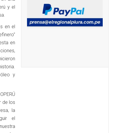
erú y el
sa.
s en el
efinero"
esta en
ciones,
icieron
istoria.
róleo y
TROPERÚ
r de los
esa, la
uir el
nuestra