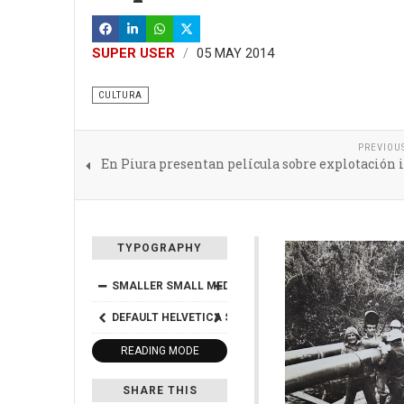
SUPER USER
05 MAY 2014
CULTURA
PREVIOU
En Piura presentan película sobre explotación 
TYPOGRAPHY
SMALLER
SMALL
MEDIUM
BIG
BIGGER
DEFAULT
HELVETICA
SEGOE
GEORGIA
TIMES
READING MODE
SHARE THIS