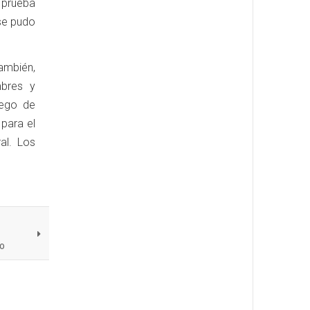
 prueba
 se pudo
ambién,
bres y
uego de
 para el
al. Los
mo