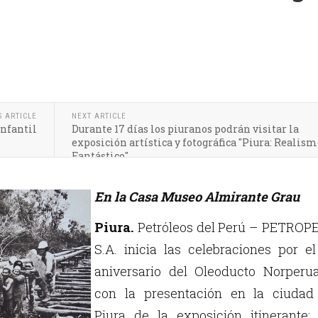
S ARTICLE
NEXT ARTICLE
infantil
Durante 17 días los piuranos podrán visitar la
exposición artística y fotográfica "Piura: Realis
Fantástico"
En la Casa Museo Almirante Grau
Piura.
Petróleos del Perú – PETROP
S.A. inicia las celebraciones por e
aniversario del Oleoducto Norperua
con la presentación en la ciudad
Piura de la exposición itinerante: 