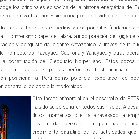
coge los principales episodios de la historia energética del P
etrospectiva, histórica y simbólica por la actividad de la empre
uestra repasa todos los episodios y componentes fundamentale
. El primerísimo papel de Talara, la incorporación del "gigante r
oración y conquista del gigante Amazónico, a través de la pu
e Trompeteros, Pavayacu, Capirona y Yanayacu y otras opera
a construcción del Oleoducto Norperuano. Estos pozos h
ron petróleo desde su primera perforación, hecho inusual en la h
eron posicionar al Perú como potencial exportador de pet
n desarrollo, de cara a la modernidad.
Otro factor primordial en el desarrollo de PE
ha sido su personal en todos sus niveles. A pesa
duros momentos que ha atravesado la empr
mística del personal ha permitido conseg
crecimiento paulatino de las actividades que 