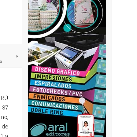
mo
ERÚ
l 37
no,
 de
"La