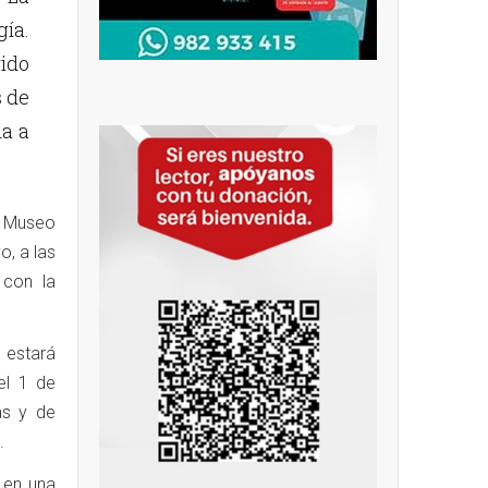
ía.
ido
s de
da a
 Museo
o, a las
 con la
 estará
el 1 de
as y de
.
 en una