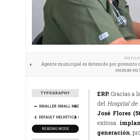
PREVIOU
Agente municipal es detenido por presunto 
coimas en 
ERP.
Gracias a l
TYPOGRAPHY
del
Hospital de 
SMALLER
SMALL
MEDIUM
BIG
BIGGER
José Flores (5
DEFAULT
HELVETICA
SEGOE
GEORGIA
TIMES
exitosa
implan
READING MODE
generación
, p