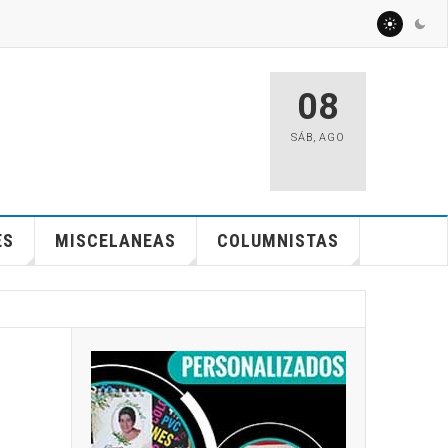
08
SÁB
,
AGO
ES
MISCELANEAS
COLUMNISTAS