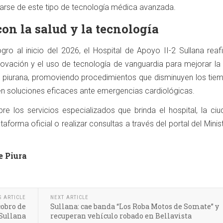
iarse de este tipo de tecnología médica avanzada.
n la salud y la tecnología
gro al inicio del 2026, el Hospital de Apoyo II-2 Sullana reaf
vación y el uso de tecnología de vanguardia para mejorar la 
n piurana, promoviendo procedimientos que disminuyen los tie
cen soluciones eficaces ante emergencias cardiológicas.
 los servicios especializados que brinda el hospital, la ciu
aforma oficial o realizar consultas a través del portal del Minis
e Piura
S ARTICLE
NEXT ARTICLE
cobro de
Sullana: cae banda “Los Roba Motos de Somate” y
Sullana
recuperan vehículo robado en Bellavista