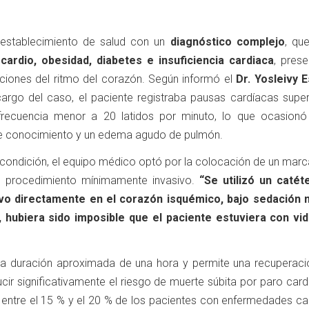
l establecimiento de salud con un
diagnóstico complejo
, que
cardio, obesidad, diabetes e insuficiencia cardiaca
, pres
ciones del ritmo del corazón. Según informó el
Dr. Yosleivy 
cargo del caso, el paciente registraba pausas cardíacas super
frecuencia menor a 20 latidos por minuto, lo que ocasionó
de conocimiento y un edema agudo de pulmón.
 condición, el equipo médico optó por la colocación de un mar
un procedimiento mínimamente invasivo.
“Se utilizó un catét
tivo directamente en el corazón isquémico, bajo sedación 
 hubiera sido imposible que el paciente estuviera con vi
una duración aproximada de una hora y permite una recuperac
ir significativamente el riesgo de muerte súbita por paro card
e entre el 15 % y el 20 % de los pacientes con enfermedades ca