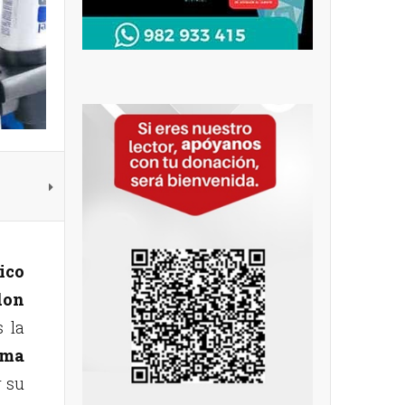
ico
don
s la
ima
r su