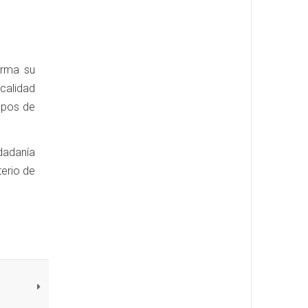
irma su
calidad
mpos de
dadanía
terio de