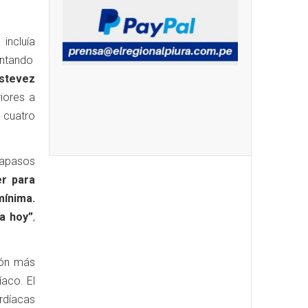
 incluía
entando
Estevez
iores a
 cuatro
capasos
er para
mínima.
da hoy”
,
ión más
íaco. El
rdíacas