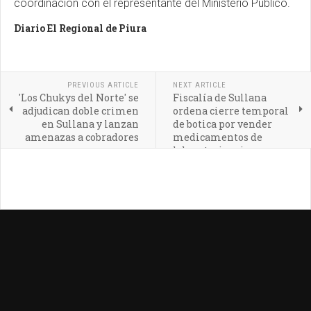
coordinación con el representante del Ministerio Público.
Diario El Regional de Piura
PREVIOUS ARTICLE
NEXT ARTICLE
'Los Chukys del Norte' se
Fiscalía de Sullana
adjudican doble crimen
ordena cierre temporal
en Sullana y lanzan
de botica por vender
amenazas a cobradores
medicamentos de
laboratorios sin
certificación sanitaria