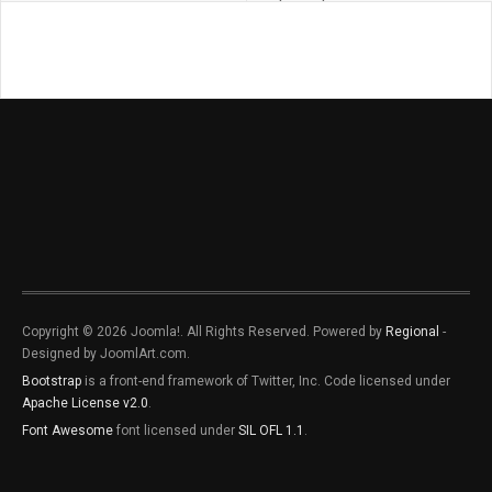
desorden
Copyright © 2026 Joomla!. All Rights Reserved. Powered by
Regional
-
Designed by JoomlArt.com.
Bootstrap
is a front-end framework of Twitter, Inc. Code licensed under
Apache License v2.0
.
Font Awesome
font licensed under
SIL OFL 1.1
.