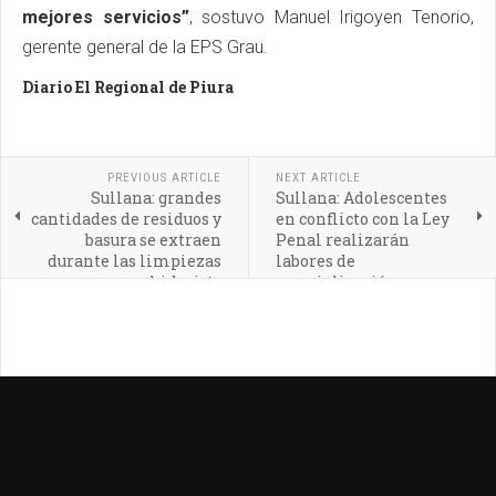
mejores servicios”
, sostuvo Manuel Irigoyen Tenorio,
gerente general de la EPS Grau.
Diario El Regional de Piura
PREVIOUS ARTICLE
NEXT ARTICLE
Sullana: grandes
Sullana: Adolescentes
cantidades de residuos y
en conflicto con la Ley
basura se extraen
Penal realizarán
durante las limpiezas
labores de
con hidrojets
resocialización en
programa 'Cuida tu
parque'