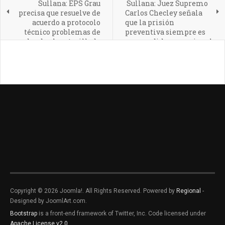
Sullana: EPS Grau
Sullana: Juez Supremo
precisa que resuelve de
Carlos Checley señala
acuerdo a protocolo
que la prisión
técnico problemas de
preventiva siempre es
redes de alcantarillado
una medida excepcional
Copyright © 2026 Joomla!. All Rights Reserved. Powered by
Regional
-
Designed by JoomlArt.com.
Bootstrap
is a front-end framework of Twitter, Inc. Code licensed under
Apache License v2.0
.