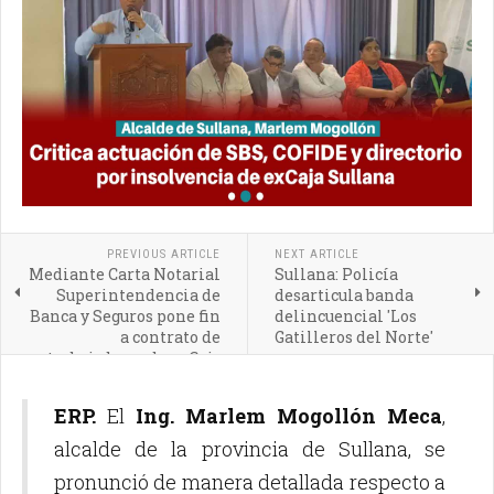
PREVIOUS ARTICLE
NEXT ARTICLE
Mediante Carta Notarial
Sullana: Policía
Superintendencia de
desarticula banda
Banca y Seguros pone fin
delincuencial 'Los
a contrato de
Gatilleros del Norte'
trabajadores de exCaja
Sullana
ERP.
El
Ing. Marlem Mogollón Meca
,
alcalde de la provincia de Sullana, se
pronunció de manera detallada respecto a