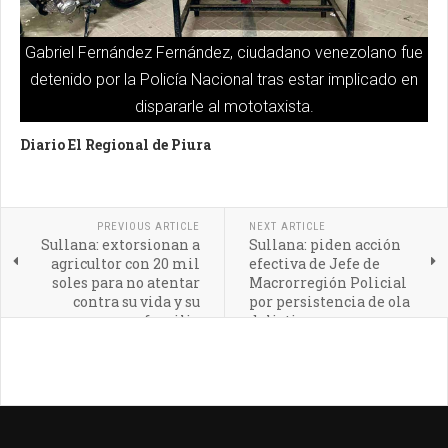
Gabriel Fernández Fernández, ciudadano venezolano fue
detenido por la Policía Nacional tras estar implicado en
dispararle al mototaxista.
Diario El Regional de Piura
PREVIOUS ARTICLE
NEXT ARTICLE
Sullana: extorsionan a
Sullana: piden acción
agricultor con 20 mil
efectiva de Jefe de
soles para no atentar
Macrorregión Policial
contra su vida y su
por persistencia de ola
familia
delictiva