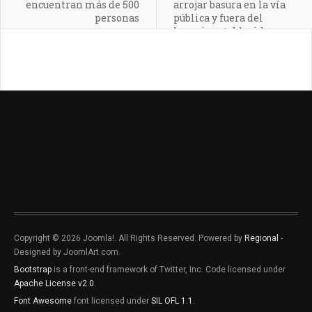
encuentran más de 500
arrojar basura en la vía
personas
pública y fuera del
horario establecido
Copyright © 2026 Joomla!. All Rights Reserved. Powered by
Regional
-
Designed by JoomlArt.com.
Bootstrap
is a front-end framework of Twitter, Inc. Code licensed under
Apache License v2.0
.
Font Awesome
font licensed under
SIL OFL 1.1
.