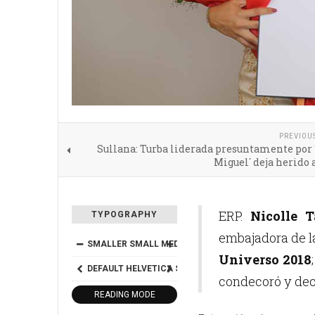
PREVIOU
Sullana: Turba liderada presuntamente por 
Miguel´ deja herido 
ERP.
Nicolle 
TYPOGRAPHY
embajadora de la
SMALLER
SMALL
MEDIUM
BIG
BIGGER
Universo 2018
DEFAULT
HELVETICA
SEGOE
GEORGIA
TIMES
condecoró y de
READING MODE