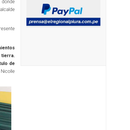
, donde
alcalde
resente
mientos
tierra.
tulo de
Nicolle