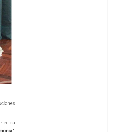
uciones
e en su
emonia"
,