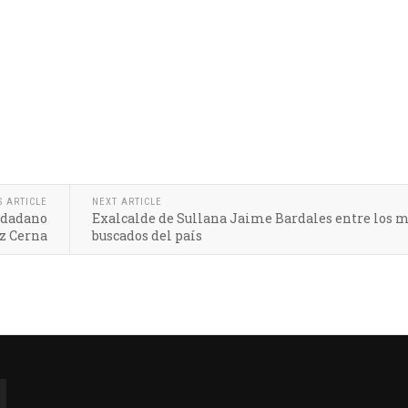
S ARTICLE
NEXT ARTICLE
iudadano
Exalcalde de Sullana Jaime Bardales entre los 
z Cerna
buscados del país