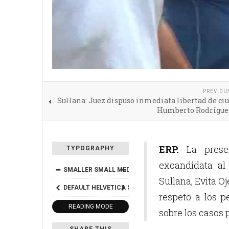
PREVIOU
Sullana: Juez dispuso inmediata libertad de c
Humberto Rodrígue
ERP.
La presen
TYPOGRAPHY
excandidata al
SMALLER
SMALL
MEDIUM
BIG
BIGGER
Sullana, Evita Oj
DEFAULT
HELVETICA
SEGOE
GEORGIA
TIMES
respeto a los p
READING MODE
sobre los casos 
SHARE THIS