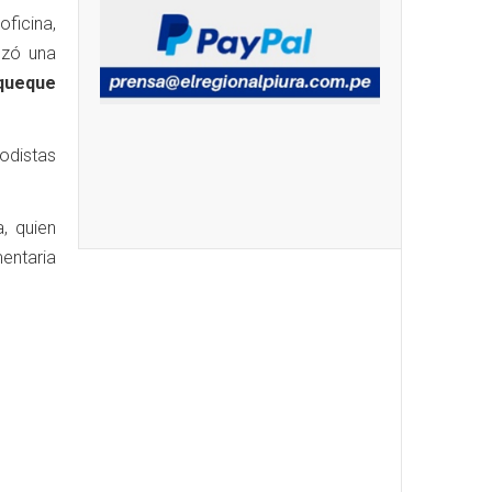
ficina,
ozó una
queque
iodistas
a, quien
entaria