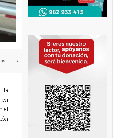
más
 la
 en
ó el
sión