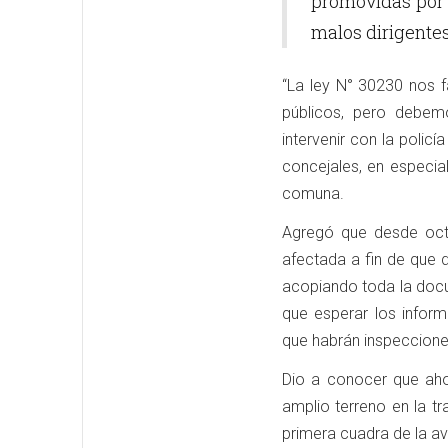
promovidas por 
malos dirigentes
“La ley N° 30230 nos f
públicos, pero debem
intervenir con la policí
concejales, en especia
comuna.
Agregó que desde octu
afectada a fin de que 
acopiando toda la docu
que esperar los inform
que habrán inspecciones
Dio a conocer que aho
amplio terreno en la tr
primera cuadra de la a