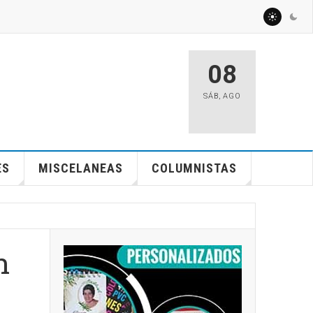
08
SÁB
,
AGO
ES
MISCELANEAS
COLUMNISTAS
n