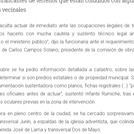
traficantes de terrenos que están coludidos con alg
 vecinales.
aculta actuar de inmediato ante las ocupaciones ilegales de t
os hacerlo con mucha cautela y sustento técnico legal a
a o el ministerio público”, dijo la funcionaria ante el requerimient
l de Carlos Campos Solano, presidente de la comisión de obra
bre se ha pedio información detallada a catastro, sobre la
determinar si son predios estatales o de propiedad municipal. 
mentación sustentadora como planos, fichas registrales (…) “p
es oficiales antes de actuar”, sustentó Infante Rumiche, tras 
 oculares previas en la zona de intervención.
ra en pleno centro de la ciudad, se ha cercado sorpresivam
ansversal Junín, a espaldas de la iglesia adventista, que colind
venida José de Lama y transversal Dos de Mayo.