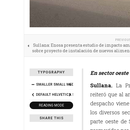
PREVIOU
Sullana: Enosa presenta estudio de impacto a
sobre proyecto de instalación de nuevos alime
En sector oeste
TYPOGRAPHY
Sullana.
La Pro
SMALLER
SMALL
MEDIUM
BIG
BIGGER
reiteró que al a
DEFAULT
HELVETICA
SEGOE
GEORGIA
TIMES
despacho viene 
READING MODE
los diversos se
SHARE THIS
parte oeste de 