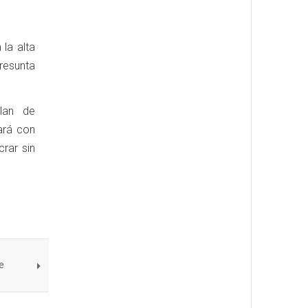
 la alta
resunta
lan de
bará con
rar sin
e