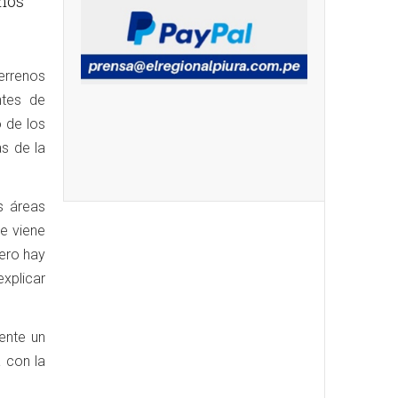
unos
errenos
ntes de
o de los
s de la
s áreas
Se viene
ero hay
explicar
ente un
a con la