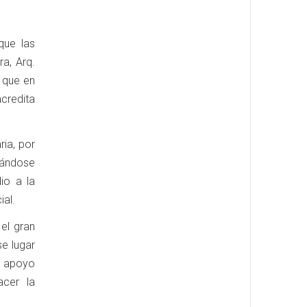
que las
a, Arq.
a que en
credita
ia, por
tándose
io a la
al.
el gran
e lugar
l apoyo
acer la