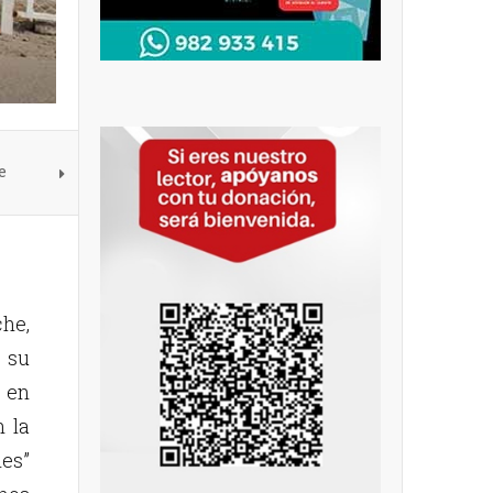
e
he,
, su
 en
n la
nes”