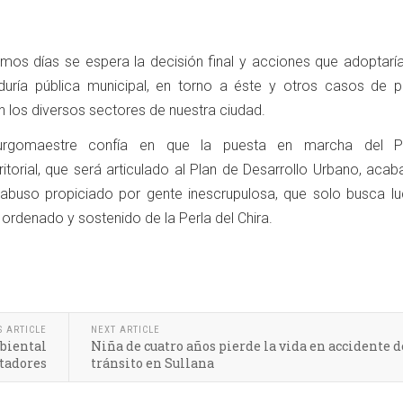
imos días se espera la decisión final y acciones que adoptaría
aduría pública municipal, en torno a éste y otros casos de p
 los diversos sectores de nuestra ciudad.
burgomaestre confía en que la puesta en marcha del P
itorial, que será articulado al Plan de Desarrollo Urbano, aca
abuso propiciado por gente inescrupulosa, que solo busca luc
o ordenado y sostenido de la Perla del Chira.
S ARTICLE
NEXT ARTICLE
mbiental
Niña de cuatro años pierde la vida en accidente d
ntadores
tránsito en Sullana