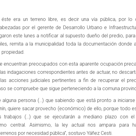
ste era un terreno libre, es decir una vía pública, por lo 
abezadas por el gerente de Desarrollo Urbano e Infraestructur
egaron este lunes a notificar al supuesto dueño del predio, par
iles, remita a la municipalidad toda la documentación donde a
u propiedad.
 se encuentran preocupados con esta aparente ocupación precar
 las indagaciones correspondientes antes de actuar, no descar
las acciones judiciales pertinentes a fin de recuperar el pred
aso se compruebe que sigue perteneciendo a la comuna provinci
e alguna persona (…) que sabiendo que está pronto a iniciarse 
nín, quiere sacar provecho (económico) de ello, porque todo es
s trabajos (…) que se ejecutarán a mediano plazo con e
rno central. Asimismo, la ley actual nos ampara para h
errenos por necesidad pública”, sostuvo Yáñez Cesti.