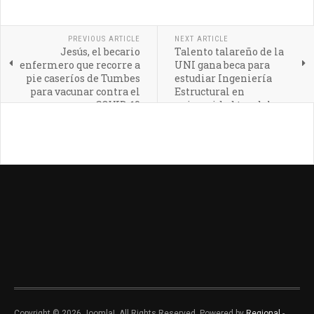
PREVIOUS ARTICLE
NEXT ARTICLE
Jesús, el becario
Talento talareño de la
enfermero que recorre a
UNI gana beca para
pie caseríos de Tumbes
estudiar Ingeniería
para vacunar contra el
Estructural en
COVID-19
universidad top del
mundo
Copyright © 2026 Joomla!. All Rights Reserved. Powered by
Regional
-