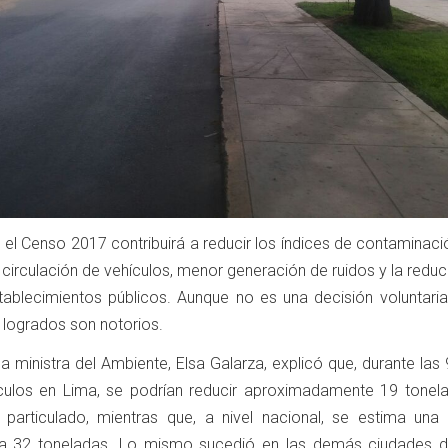
 el Censo 2017 contribuirá a reducir los índices de contaminaci
 circulación de vehículos, menor generación de ruidos y la redu
tablecimientos públicos. Aunque no es una decisión voluntaria
 logrados son notorios.
a ministra del Ambiente, Elsa Galarza, explicó que, durante las
hículos en Lima, se podrían reducir aproximadamente 19 tonel
 particulado, mientras que, a nivel nacional, se estima una 
 a 32 toneladas. Lo mismo sucedió en las demás ciudades de