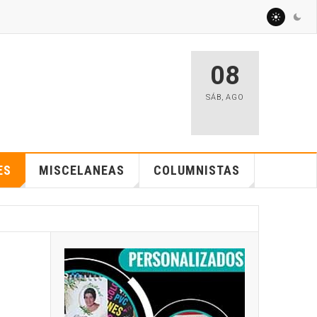
08
SÁB
,
AGO
ES
MISCELANEAS
COLUMNISTAS