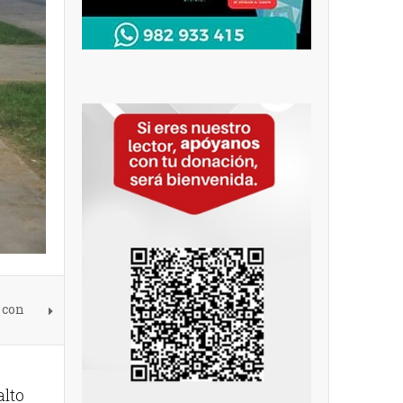
 con
alto