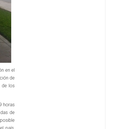
ón en el
cción de
 de los
 9 horas
adas de
posible
l país,