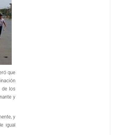
deró que
inación
 de los
inante y
ente, y
e igual