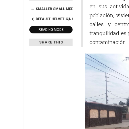
en sus activid
SMALLER
SMALL
MEDIUM
BIG
BIGGER
población, vivi
DEFAULT
HELVETICA
SEGOE
GEORGIA
TIMES
calles y cent
READING MODE
tranquilidad es 
contaminación.
SHARE THIS