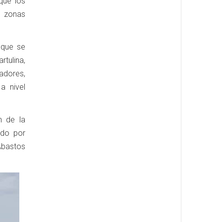
 que los
s zonas
 que se
tulina,
adores,
a nivel
n de la
ido por
Abastos