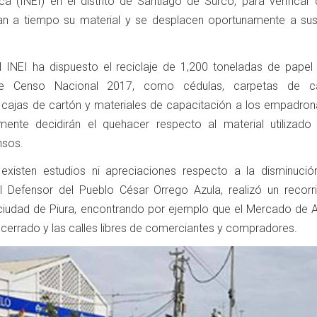
ica (INEI) en el distrito de Santiago de Surco, para verificar
n a tiempo su material y se desplacen oportunamente a su
l INEI ha dispuesto el reciclaje de 1,200 toneladas de papel
ste Censo Nacional 2017, como cédulas, carpetas de car
 cajas de cartón y materiales de capacitación a los empadron
rmente decidirán el quehacer respecto al material utilizado 
nsos.
existen estudios ni apreciaciones respecto a la disminució
l Defensor del Pueblo César Orrego Azula, realizó un recorr
 ciudad de Piura, encontrando por ejemplo que el Mercado de 
 cerrado y las calles libres de comerciantes y compradores.