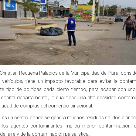
r Christian Requena Palacios de la Municipalidad de Piura, consi
 vehículos, tiene un impacto favorable para evitar la contam
te tipo de políticas cada cierto tiempo, para acabar con uno
 capital departamental, la cual tiene una alta densidad contam
 ciudad de compras del comercio binacional.
 es un centro donde se genera muchos residuos sólidos diariam
 los agentes contaminantes implica menor contaminación; d
el aire y de la contaminación paisajística.