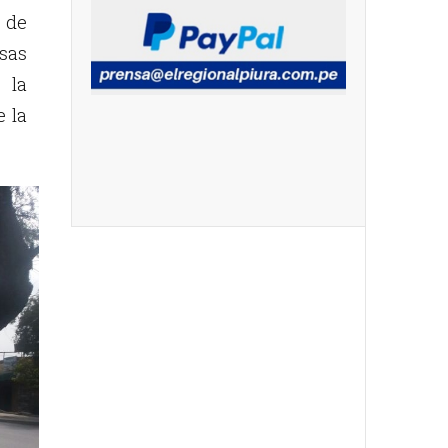
 de
sas
 la
e la