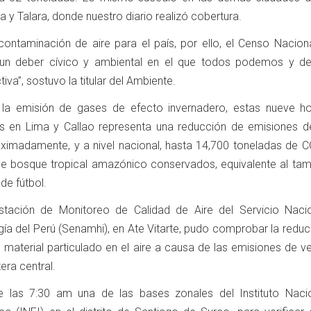
a y Talara, donde nuestro diario realizó cobertura.
contaminación de aire para el país, por ello, el Censo Nacion
un deber cívico y ambiental en el que todos podemos y 
iva”, sostuvo la titular del Ambiente.
la emisión de gases de efecto invernadero, estas nueve ho
los en Lima y Callao representa una reducción de emisiones d
imadamente, y a nivel nacional, hasta 14,700 toneladas de CO
 de bosque tropical amazónico conservados, equivalente al ta
de fútbol.
stación de Monitoreo de Calidad de Aire del Servicio Naci
gía del Perú (Senamhi), en Ate Vitarte, pudo comprobar la redu
 material particulado en el aire a causa de las emisiones de v
tera central.
e las 7:30 am una de las bases zonales del Instituto Naci