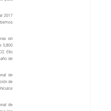
al 2017
debemos
ras sin
e 5,800
2. Ello
maño de
onal de
cción de
ehículos
onal de