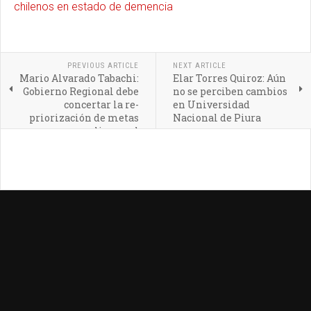
chilenos en estado de demencia
PREVIOUS ARTICLE
NEXT ARTICLE
Mario Alvarado Tabachi:
Elar Torres Quiroz: Aún
Gobierno Regional debe
no se perciben cambios
concertar la re-
en Universidad
priorización de metas
Nacional de Piura
para cumplir con el
Pacto Político