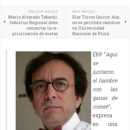
PREVIOUS ARTICLE
NEXT ARTICLE
Mario Alvarado Tabachi:
Elar Torres Quiroz: Aún
Gobierno Regional debe
no se perciben cambios
concertar la re-
en Universidad
priorización de metas
Nacional de Piura
para cumplir con el
Pacto Político
ERP. "
Aquí
se
juntaron
el hambre
con las
ganas de
comer
!",
expresa
en una