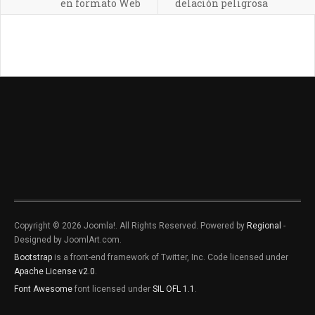
en formato Web
delación peligrosa
Copyright © 2026 Joomla!. All Rights Reserved. Powered by
Regional
-
Designed by JoomlArt.com.
Bootstrap
is a front-end framework of Twitter, Inc. Code licensed under
Apache License v2.0
.
Font Awesome
font licensed under
SIL OFL 1.1
.