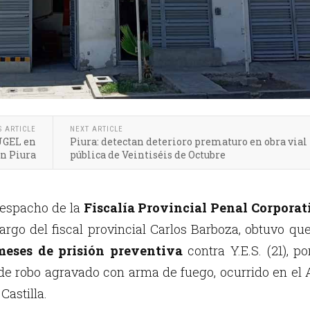
S ARTICLE
NEXT ARTICLE
 UGEL en
Piura: detectan deterioro prematuro en obra vial
ón Piura
pública de Veintiséis de Octubre
Despacho de la
Fiscalía Provincial Penal Corporat
cargo del fiscal provincial Carlos Barboza, obtuvo qu
meses de prisión preventiva
contra Y.E.S. (21), po
 de robo agravado con arma de fuego, ocurrido en el 
astilla.