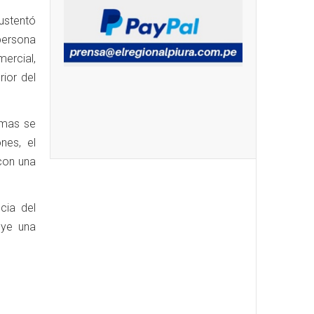
sustentó
persona
ercial,
rior del
timas se
nes, el
con una
cia del
uye una