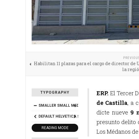
PREVIOU
Habilitan 11 plazas para el cargo de director de
la regi
ERP.
El Tercer 
TYPOGRAPHY
de Castilla
, a 
SMALLER
SMALL
MEDIUM
BIG
BIGGER
dicte nueve
9 
DEFAULT
HELVETICA
SEGOE
GEORGIA
TIMES
presunto delito
READING MODE
Los Médanos de C