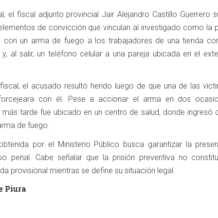
l, el fiscal adjunto provincial Jair Alejandro Castillo Guerrero 
elementos de convicción que vinculan al investigado como la 
con un arma de fuego a los trabajadores de una tienda com
, al salir, un teléfono celular a una pareja ubicada en el exte
 fiscal, el acusado resultó herido luego de que una de las víc
y forcejeara con él. Pese a accionar el arma en dos ocasio
 y más tarde fue ubicado en un centro de salud, donde ingresó 
 arma de fuego.
btenida por el Ministerio Público busca garantizar la presen
o penal. Cabe señalar que la prisión preventiva no constit
a provisional mientras se define su situación legal.
e Piura