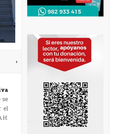
iva
e se
r el
A.H.