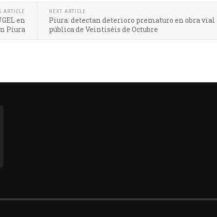
S ARTICLE
NEXT ARTICLE
 UGEL en
Piura: detectan deterioro prematuro en obra vial
ón Piura
pública de Veintiséis de Octubre