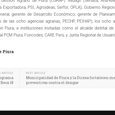
 Gestión Agrario de Piura (CGRAP): Midagri (Senasa, Ana-AAA
va Exportadora, PSI, Agroideas, Serfor, OPLA); Gobierno Region
general, gerente de Desarrollo Económico, gerente de Planeam
es de las ocho agencias agrarias, PECHP, PEIHAP); los ocho a
ón Piura; e instituciones invitadas cómo el alcalde distrital de
rial PCM Piura; Foncodes; CARE Perú; y Junta Regional de Usuari
e Piura
S ARTICLE
NEXT ARTICLE
programa
Municipalidad de Piura y la Diresa fortalecen m
 Beca 18
preventivas contra el dengue