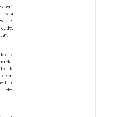
idagri),
ernador
requiere
alcaldes
ndan.
 de este
cretar,
idad de
lación.
ne. Esta
 viables