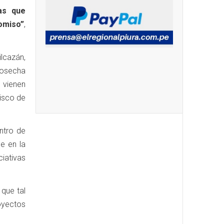
as que
omiso”
,
lcazán,
cosecha
 vienen
cisco de
ntro de
e en la
iativas
 que tal
oyectos