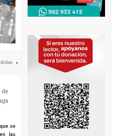
edidas
é de
haga
 que se
en las