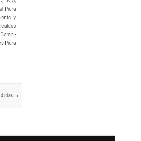
, INIA,
al Piura
iento y
lcaldes
 Bernal-
os Piura
edidas