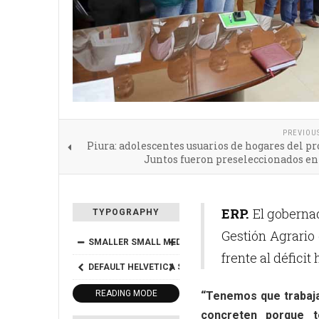
PREVIOU
Piura: adolescentes usuarios de hogares del 
Juntos fueron preseleccionados en
ERP.
El gobernad
TYPOGRAPHY
Gestión Agrario
SMALLER
SMALL
MEDIUM
BIG
BIGGER
frente al déficit
DEFAULT
HELVETICA
SEGOE
GEORGIA
TIMES
READING MODE
“Tenemos que trabaja
concreten porque t