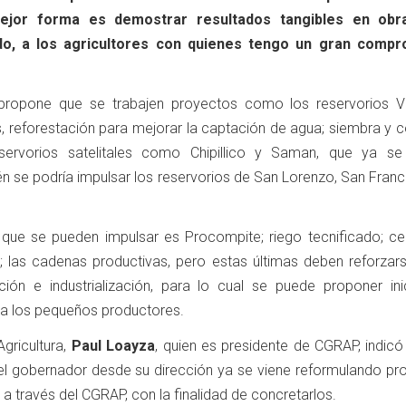
 mejor forma es demostrar resultados tangibles en obr
do, a los agricultores con quienes tengo un gran compr
 propone que se trabajen proyectos como los reservorios Vi
 reforestación para mejorar la captación de agua; siembra y 
ervorios satelitales como Chipillico y Saman, que ya se
én se podría impulsar los reservorios de San Lorenzo, San Fran
 que se pueden impulsar es Procompite; riego tecnificado; ce
; las cadenas productivas, pero estas últimas deben reforzars
ión e industrialización, para lo cual se puede proponer inic
n a los pequeños productores.
Agricultura,
Paul Loayza
, quien es presidente de CGRAP, indicó
el gobernador desde su dirección ya se viene reformulando pr
 a través del CGRAP, con la finalidad de concretarlos.