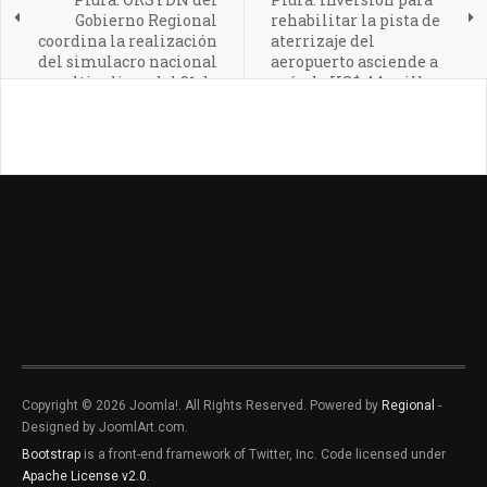
Gobierno Regional
rehabilitar la pista de
coordina la realización
aterrizaje del
del simulacro nacional
aeropuerto asciende a
multipeligro del 31 de
más de US$ 44 millones
mayo
Copyright © 2026 Joomla!. All Rights Reserved. Powered by
Regional
-
Designed by JoomlArt.com.
Bootstrap
is a front-end framework of Twitter, Inc. Code licensed under
Apache License v2.0
.