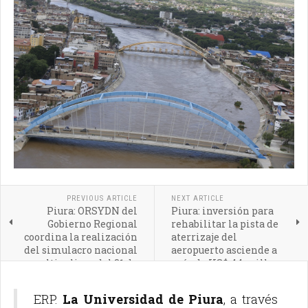
PREVIOUS ARTICLE
NEXT ARTICLE
Piura: ORSYDN del
Piura: inversión para
Gobierno Regional
rehabilitar la pista de
coordina la realización
aterrizaje del
del simulacro nacional
aeropuerto asciende a
multipeligro del 31 de
más de US$ 44 millones
mayo
ERP.
La Universidad de Piura
, a través