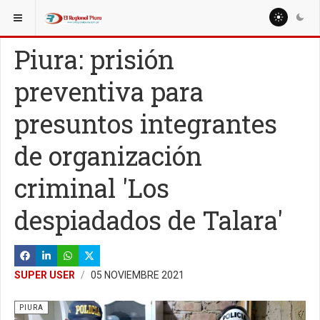
ESTÁ AQUÍ:
REGIÓN PIURA
PIURA
Piura: prisión
preventiva para
presuntos integrantes
de organización
criminal 'Los
despiadados de Talara'
SUPER USER
05 NOVIEMBRE 2021
PIURA