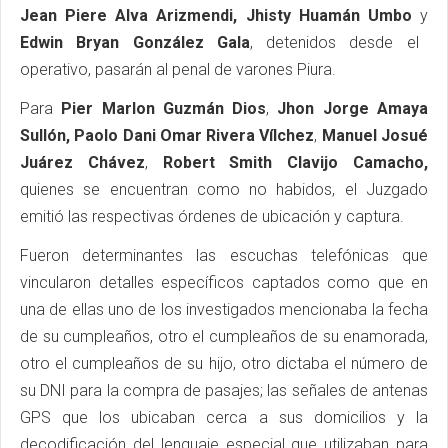
Jean Piere Alva Arizmendi, Jhisty Huamán Umbo
y
Edwin Bryan González Gala
, detenidos desde el
operativo, pasarán al penal de varones Piura.
Para
Pier Marlon Guzmán Dios
,
Jhon Jorge Amaya
Sullón, Paolo Dani Omar Rivera Vílchez
,
Manuel Josué
Juárez Chávez
,
Robert Smith Clavijo Camacho,
quienes se encuentran como no habidos, el Juzgado
emitió las respectivas órdenes de ubicación y captura.
Fueron determinantes las escuchas telefónicas que
vincularon detalles específicos captados como que en
una de ellas uno de los investigados mencionaba la fecha
de su cumpleaños, otro el cumpleaños de su enamorada,
otro el cumpleaños de su hijo, otro dictaba el número de
su DNI para la compra de pasajes; las señales de antenas
GPS que los ubicaban cerca a sus domicilios y la
decodificación del lenguaje especial que utilizaban para