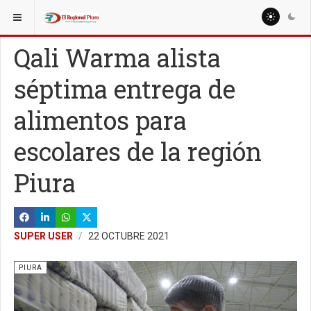
ESTÁ AQUÍ:
REGIÓN PIURA
TALARA
Qali Warma alista
séptima entrega de
alimentos para
escolares de la región
Piura
SUPER USER
22 OCTUBRE 2021
PIURA