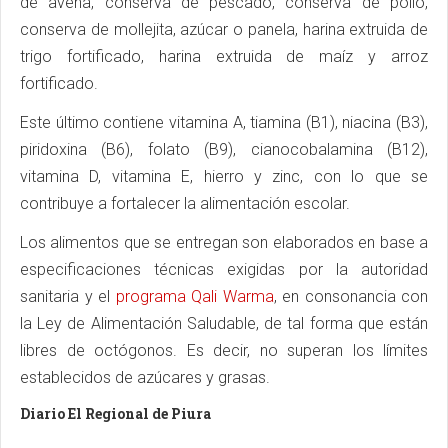
de avena, conserva de pescado, conserva de pollo,
conserva de mollejita, azúcar o panela, harina extruida de
trigo fortificado, harina extruida de maíz y arroz
fortificado.
Este último contiene vitamina A, tiamina (B1), niacina (B3),
piridoxina (B6), folato (B9), cianocobalamina (B12),
vitamina D, vitamina E, hierro y zinc, con lo que se
contribuye a fortalecer la alimentación escolar.
Los alimentos que se entregan son elaborados en base a
especificaciones técnicas exigidas por la autoridad
sanitaria y el
programa Qali Warma
, en consonancia con
la Ley de Alimentación Saludable, de tal forma que están
libres de octógonos. Es decir, no superan los límites
establecidos de azúcares y grasas.
Diario El Regional de Piura