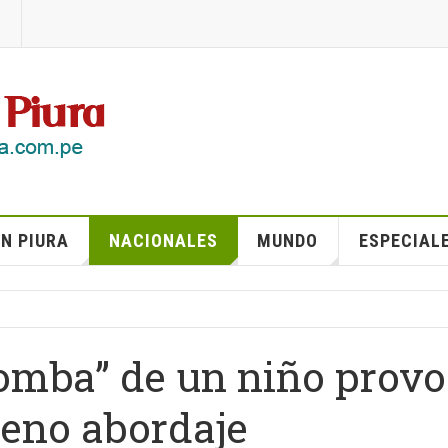
N PIURA
NACIONALES
MUNDO
ESPECIAL
bomba” de un niño prov
leno abordaje