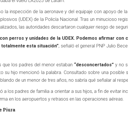
daba el vuelo LA2025 de Latam.
so la inspección de la aeronave y del equipaje con apoyo de la
plosivos (UDEX) de la Policía Nacional. Tras un minucioso regi
lizados, las autoridades descartaron cualquier riesgo de segur
 con perros y unidades de la UDEX. Podemos afirmar con 
totalmente esta situación”
, señaló el general PNP Julio Becer
ás que los padres del menor estaban
“desconcertados”
y no s
to su hijo mencionó la palabra. Consultado sobre una posible s
lando de un menor de tres años, no sabría qué señalar al respe
 a los padres de familia a orientar a sus hijos, a fin de evitar in
rma en los aeropuertos y retrasos en las operaciones aéreas.
e Piura