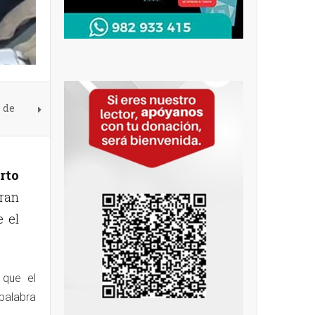
 de
rto
aran
 el
 que el
 palabra