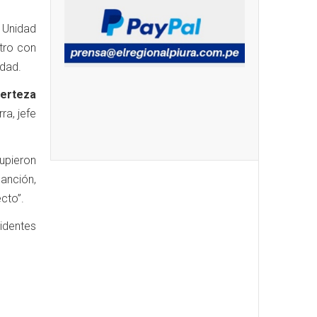
 Unidad
stro con
idad.
certeza
ra, jefe
upieron
anción,
cto”.
cidentes