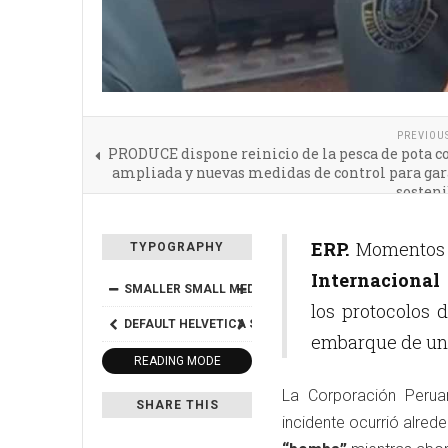
PREVIOU
PRODUCE dispone reinicio de la pesca de pota c
ampliada y nuevas medidas de control para gar
sosteni
ERP.
Momentos d
TYPOGRAPHY
Internacional
SMALLER
SMALL
MEDIUM
BIG
BIGGER
los protocolos 
DEFAULT
HELVETICA
SEGOE
GEORGIA
TIMES
embarque de un 
READING MODE
La Corporación Perua
SHARE THIS
incidente ocurrió alred