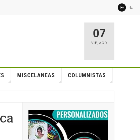
07
VIE
,
AGO
ES
MISCELANEAS
COLUMNISTAS
oca