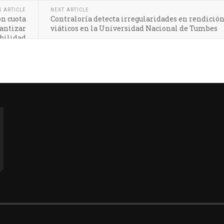
S ARTICLE
NEXT ARTICLE
on cuota
Contraloría detecta irregularidades en rendición
antizar
viáticos en la Universidad Nacional de Tumbes
bilidad