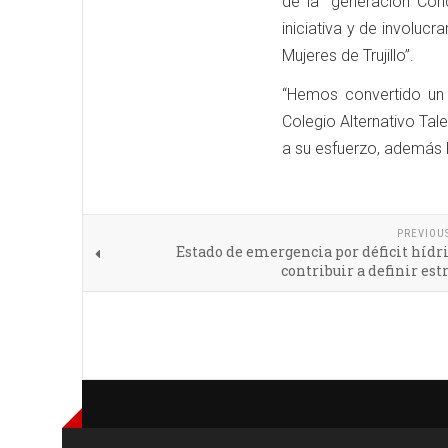
de la “generación Conc
iniciativa y de involuc
Mujeres de Trujillo”.
“Hemos convertido un 
Colegio Alternativo Tal
a su esfuerzo, además l
PREVIOU
Estado de emergencia por déficit hídr
contribuir a definir est