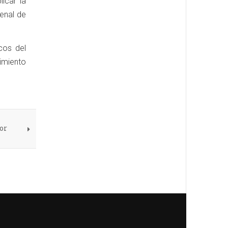
icar la
Penal de
cos del
cimiento
or