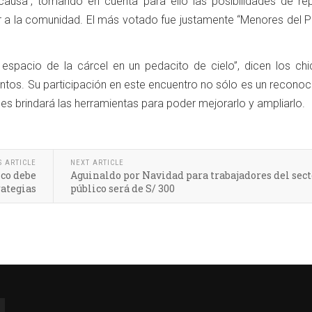
ausa”, tomando en cuenta para ello las posibilidades de repl
rar a la comunidad. El más votado fue justamente “Menores del 
espacio de la cárcel en un pedacito de cielo”, dicen los chi
entos. Su participación en este encuentro no sólo es un recono
es brindará las herramientas para poder mejorarlo y ampliarlo.
S ARTICLE
NEXT ARTICLE
ico debe
Aguinaldo por Navidad para trabajadores del sect
rategias
público será de S/ 300