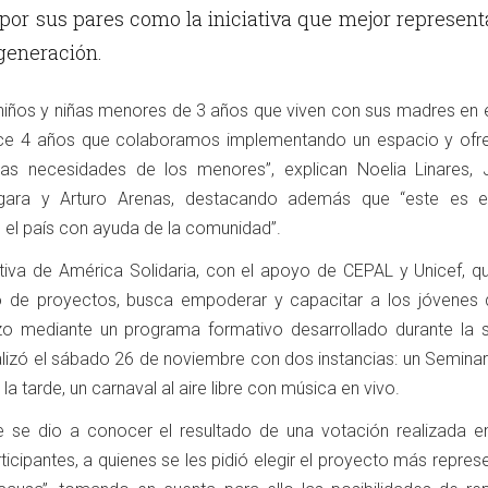
por sus pares como la iniciativa que mejor represent
 generación.
niños y niñas menores de 3 años que viven con sus madres en e
“Hace 4 años que colaboramos implementando un espacio y ofr
las necesidades de los menores”, explican Noelia Linares, 
ergara y Arturo Arenas, destacando además que “este es e
 el país con ayuda de la comunidad”.
tiva de América Solidaria, con el apoyo de CEPAL y Unicef, qu
o de proyectos, busca empoderar y capacitar a los jóvenes 
izo mediante un programa formativo desarrollado durante la
alizó el sábado 26 de noviembre con dos instancias: un Seminar
la tarde, un carnaval al aire libre con música en vivo.
se dio a conocer el resultado de una votación realizada en
cipantes, a quienes se les pidió elegir el proyecto más repres