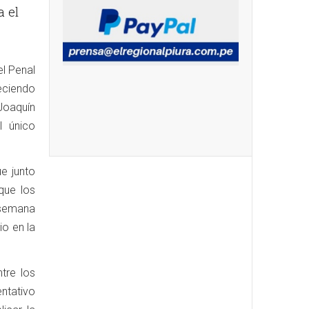
a el
l Penal
eciendo
Joaquín
l único
e junto
que los
 semana
io en la
tre los
entativo