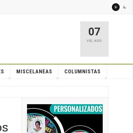
07
VIE
,
AGO
ES
MISCELANEAS
COLUMNISTAS
os