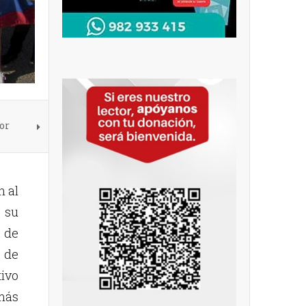
or
n al
 su
s de
s de
tivo
emás