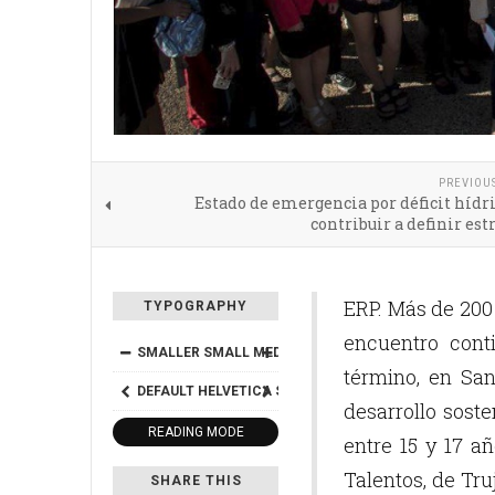
PREVIOU
Estado de emergencia por déficit hídr
contribuir a definir est
ERP. Más de 200 
TYPOGRAPHY
encuentro cont
SMALLER
SMALL
MEDIUM
BIG
BIGGER
término, en San
DEFAULT
HELVETICA
SEGOE
GEORGIA
TIMES
desarrollo soste
READING MODE
entre 15 y 17 añ
Talentos, de Truj
SHARE THIS