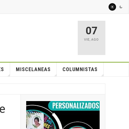
07
VIE
,
AGO
ES
MISCELANEAS
COLUMNISTAS
e