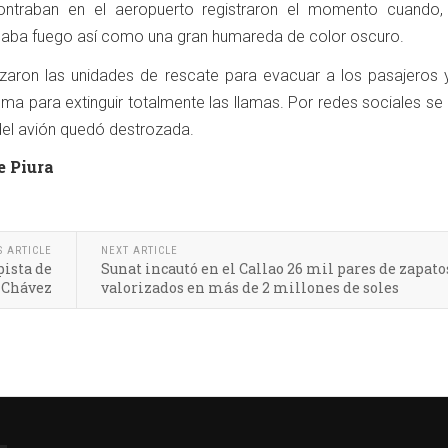
ntraban en el aeropuerto registraron el momento cuando, 
naba fuego así como una gran humareda de color oscuro.
zaron las unidades de rescate para evacuar a los pasajeros y
ma para extinguir totalmente las llamas. Por redes sociales se
del avión quedó destrozada.
e Piura
S ARTICLE
NEXT ARTICLE
pista de
Sunat incautó en el Callao 26 mil pares de zapato
e Chávez
valorizados en más de 2 millones de soles