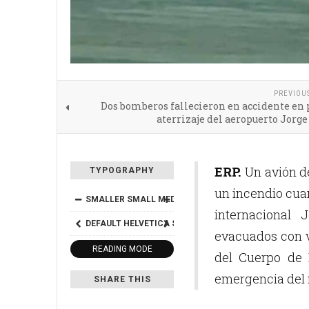
PREVIOU
Dos bomberos fallecieron en accidente en 
aterrizaje del aeropuerto Jorg
ERP.
Un avión de
TYPOGRAPHY
un incendio cuan
SMALLER
SMALL
MEDIUM
BIG
BIGGER
internacional 
DEFAULT
HELVETICA
SEGOE
GEORGIA
TIMES
evacuados con v
READING MODE
del Cuerpo de
emergencia del
SHARE THIS