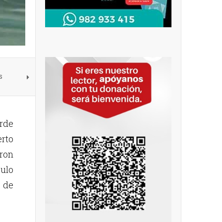
s
arde
erto
ron
culo
 de