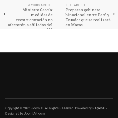
PREVIOUS ARTICLE
NEXT ARTICLE
Ministra García:
Preparan gabinete
medidas de
binacional entre Perú y
reestructuración no
Ecuador que se realizará
afectarán a afiliados del
en Macas
SIS
Copyright © 2026 Joomla!. All Rights Reserved. Powered by
Regional
-
Designed by JoomlArt.com.