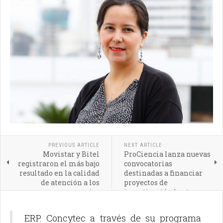
PREVIOUS ARTICLE
NEXT ARTICLE
Movistar y Bitel
ProCiencia lanza nuevas
registraron el más bajo
convocatorias
resultado en la calidad
destinadas a financiar
de atención a los
proyectos de
usuarios
investigación hasta con
100 mil euros y 100 mil
soles
ERP. Concytec a través de su programa