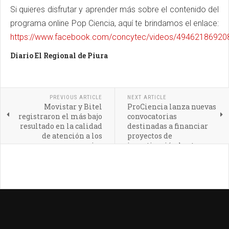
Si quieres disfrutar y aprender más sobre el contenido del
programa online Pop Ciencia, aquí te brindamos el enlace:
https://www.facebook.com/concytec/videos/49462186920
Diario El Regional de Piura
PREVIOUS ARTICLE
NEXT ARTICLE
Movistar y Bitel
ProCiencia lanza nuevas
registraron el más bajo
convocatorias
resultado en la calidad
destinadas a financiar
de atención a los
proyectos de
usuarios
investigación hasta con
100 mil euros y 100 mil
soles