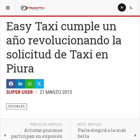
ESTÁ AQUÍ:
MISCELANEAS
Easy Taxi cumple un
año revolucionando la
solicitud de Taxi en
Piura
SUPER USER
21 MARZO 2015
SOCIALES
PREVIOUS ARTICLE
NEXT ARTICLE
Artistas piuranos
Paita elegirá a la más
participan en exposión
bella