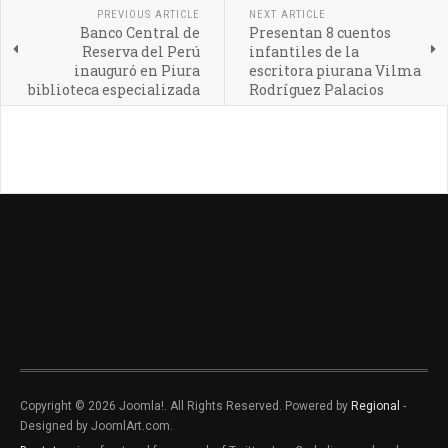
PREVIOUS ARTICLE
NEXT ARTICLE
Banco Central de
Presentan 8 cuentos
Reserva del Perú
infantiles de la
inauguró en Piura
escritora piurana Vilma
biblioteca especializada
Rodríguez Palacios
Copyright © 2026 Joomla!. All Rights Reserved. Powered by
Regional
-
Designed by JoomlArt.com.