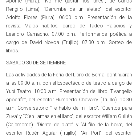
Aponte (Piura). “No me gustan los lunes”, de Carlos
Rengifo (Lima). “Derrumbe de un aleteo”, del escritor
Adolfo Flores (Piura). 06:00 p.m. Presentación de la
revista Malos hábitos, cargo de Tadeo Palacios y
Leandro Camacho. 07:00 p.m. Performance poética a
cargo de David Novoa (Trujillo). 07:30 p.m. Sorteo de
libros.
SÁBADO 30 DE SETIEMBRE
Las actividades de la Feria del Libro de Bernal continuaran
a las 09:00 a.m. con el Espectáculo de teatro a cargo de
Yupi Teatro. 10:00 a.m. Presentación del libro “Evangelio
apócrifo”, del escritor Humberto Chávarry (Trujillo). 10:30
a.m. Conversatorio “Te hablo de mi libro”: “Cuentos para
Zuva” y “Cien llamas en el llano”, del escritor William Guillén
(Cajamarca). “Diente de plata” y “Al filo de la hora”, del
escritor Rubén Aguilar (Trujillo). “Air Port”, del escritor