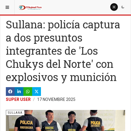
ESTÁ AQUÍ:
LOCALES
Sullana: policía captura
a dos presuntos
integrantes de 'Los
Chukys del Norte' con
explosivos y munición
SUPER USER
17 NOVIEMBRE 2025
SULLANA