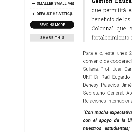
Gestión Educa
SMALLER
SMALL
MEDIUM
BIG
BIGGER
que permitirá 
DEFAULT
HELVETICA
SEGOE
GEORGIA
TIMES
beneficio de los
READING MODE
Colonna” que a
fortalecimiento 
SHARE THIS
Para ello, este lunes
convenio de cooperación
Sullana, Prof. Juan Ca
UNF, Dr. Raúl Edgardo
Denesy Palacios Jimén
Secretario General, A
Relaciones Internaciona
“Con mucha expectativ
con el apoyo de la U
nuestros estudiantes