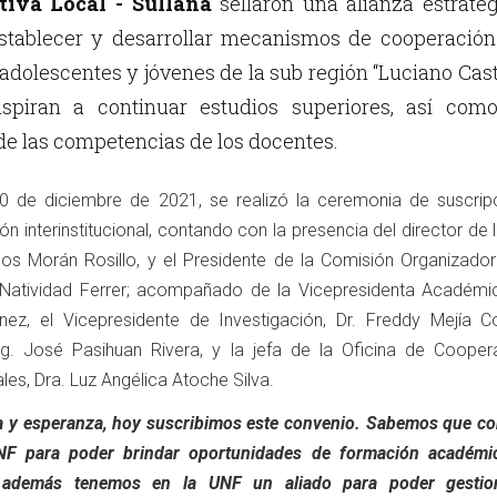
tiva Local - Sullana
sellaron una alianza estraté
establecer y desarrollar mecanismos de cooperación
 adolescentes y jóvenes de la sub región “Luciano Cast
spiran a continuar estudios superiores, así como
de las competencias de los docentes.
 20 de diciembre de 2021, se realizó la ceremonia de suscrip
 interinstitucional, contando con la presencia del director de
rlos Morán Rosillo, y el Presidente de la Comisión Organizador
 Natividad Ferrer; acompañado de la Vicepresidenta Académic
ez, el Vicepresidente de Investigación, Dr. Freddy Mejía Co
bg. José Pasihuan Rivera, y la jefa de la Oficina de Cooper
les, Dra. Luz Angélica Atoche Silva.
a y esperanza, hoy suscribimos este convenio. Sabemos que c
NF para poder brindar oportunidades de formación académi
; además tenemos en la UNF un aliado para poder gestio