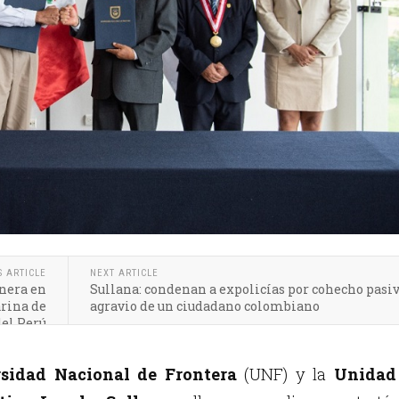
S ARTICLE
NEXT ARTICLE
anera en
Sullana: condenan a expolicías por cohecho pasi
arina de
agravio de un ciudadano colombiano
del Perú
sidad Nacional de Frontera
(UNF) y la
Unidad