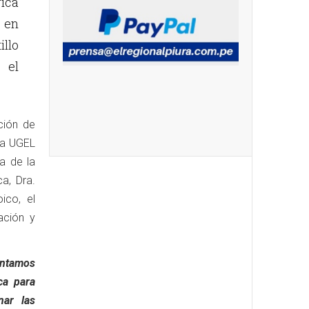
gica
 en
illo
 el
ción de
 la UGEL
a de la
a, Dra.
ico, el
ación y
ontamos
ca para
nar las