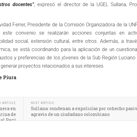
stros docentes”
, expresó el director de la UGEL Sullana, Pro
tividad Ferrer, Presidente de la Comisión Organizadora de la UNF
este convenio se realizarán acciones conjuntas en acti
lidad social, extensión cultural, entre otros. Además, a travé
mica, se está coordinando para la aplicación de un cuestiona
 gustos y preferencias de los jóvenes de la Sub Región Luciano 
 generar proyectos relacionados a sus intereses.
e Piura
S ARTICLE
NEXT ARTICLE
anera en
Sullana: condenan a expolicías por cohecho pasi
arina de
agravio de un ciudadano colombiano
del Perú