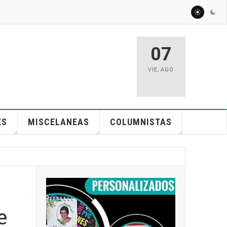
07
VIE
,
AGO
ES
MISCELANEAS
COLUMNISTAS
e