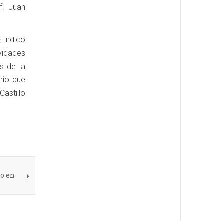
f. Juan
, indicó
vidades
s de la
rio que
Castillo
vo en