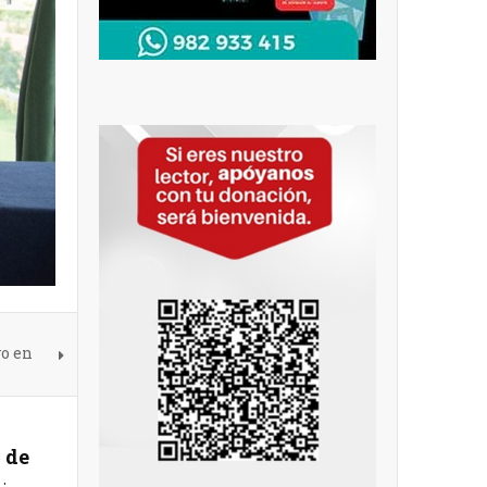
vo en
 de