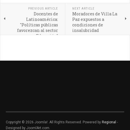
PREVIOUS ARTICLE
NEXT ARTICLE
Docentes de
Moradores de Villa La
Latinoamérica:
Paz expuestos a
"Políticas públicas
condiciones de
favorezcan al sector
insalubridad
Educación"
Copyright © 2026 Joomla!. All Rights Reserved. Powered by
Regional
-
Designed by JoomlArt.com.