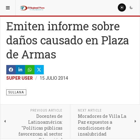
ESTÁ AQUÍ:
LOCALES
SULLANA
Emiten informe sobre
daños causado en Plaza
de Armas
SUPER USER
15 JULIO 2014
SULLANA
PREVIOUS ARTICLE
NEXT ARTICLE
Docentes de
Moradores de Villa La
Latinoamérica:
Paz expuestos a
"Políticas públicas
condiciones de
favorezcan al sector
insalubridad
Educación"