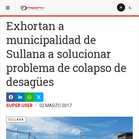
ESTÁ AQUÍ:
LOCALES
SULLANA
Exhortan a
municipalidad de
Sullana a solucionar
problema de colapso de
desagües
SUPER USER
02 MARZO 2017
SULLANA