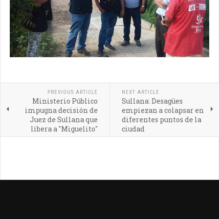
PREVIOUS ARTICLE
NEXT ARTICLE
Ministerio Público
Sullana: Desagües
impugna decisión de
empiezan a colapsar en
Juez de Sullana que
diferentes puntos de la
libera a "Miguelito"
ciudad