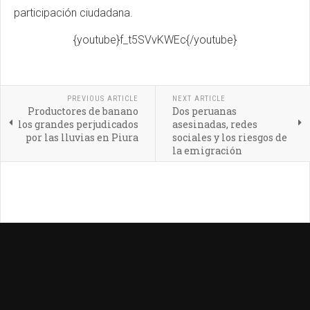
participación ciudadana.
{youtube}f_t5SVvKWEc{/youtube}
PREVIOUS ARTICLE
NEXT ARTICLE
Productores de banano
Dos peruanas
los grandes perjudicados
asesinadas, redes
por las lluvias en Piura
sociales y los riesgos de
la emigración