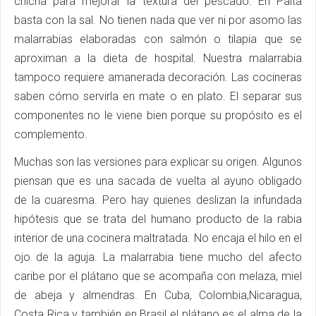
chicha para mejorar la textura del pescado. En Paita
basta con la sal. No tienen nada que ver ni por asomo las
malarrabias elaboradas con salmón o tilapia que se
aproximan a la dieta de hospital. Nuestra malarrabia
tampoco requiere amanerada decoración. Las cocineras
saben cómo servirla en mate o en plato. El separar sus
componentes no le viene bien porque su propósito es el
complemento.
Muchas son las versiones para explicar su origen. Algunos
piensan que es una sacada de vuelta al ayuno obligado
de la cuaresma. Pero hay quienes deslizan la infundada
hipótesis que se trata del humano producto de la rabia
interior de una cocinera maltratada. No encaja el hilo en el
ojo de la aguja. La malarrabia tiene mucho del afecto
caribe por el plátano que se acompaña con melaza, miel
de abeja y almendras. En Cuba, Colombia,Nicaragua,
Costa Rica y también en Brasil el plátano es el alma de la