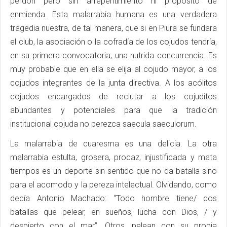
perdón pero sin arrepentimiento ni propósito de
enmienda. Esta malarrabia humana es una verdadera
tragedia nuestra, de tal manera, que si en Piura se fundara
el club, la asociación o la cofradía de los cojudos tendría,
en su primera convocatoria, una nutrida concurrencia. Es
muy probable que en ella se elija al cojudo mayor, a los
cojudos integrantes de la junta directiva. A los acólitos
cojudos encargados de reclutar a los cojuditos
abundantes y potenciales para que la tradición
institucional cojuda no perezca saecula saeculorum.
La malarrabia de cuaresma es una delicia. La otra
malarrabia estulta, grosera, procaz, injustificada y mata
tiempos es un deporte sin sentido que no da batalla sino
para el acomodo y la pereza intelectual. Olvidando, como
decía Antonio Machado: “Todo hombre tiene/ dos
batallas que pelear, en sueños, lucha con Dios, / y
despierto con el mar”. Otros, pelean con su propia